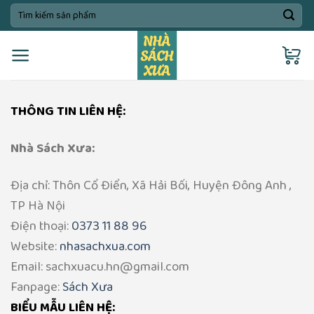
Skip
Tìm
kiếm:
to
content
THÔNG TIN LIÊN HỆ:
Nhà Sách Xưa:
Địa chỉ: Thôn Cổ Điển, Xã Hải Bối, Huyện Đông Anh ,
TP Hà Nội
Điện thoại:
0373 11 88 96
Website:
nhasachxua.com
Email: sachxuacu.hn@gmail.com
Fanpage:
Sách Xưa
BIỂU MẪU LIÊN HỆ: