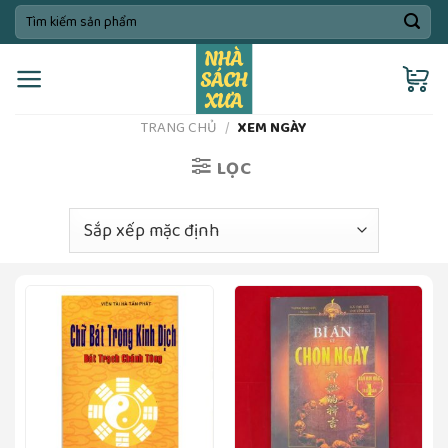
Skip
Tìm
kiếm:
to
content
TRANG CHỦ
/
XEM NGÀY
LỌC