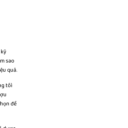
 kỹ
âm sao
ệu quả.
ng tôì
ượu
chọn đề