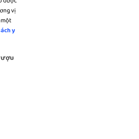
ó dược
ơng vị
ó một
sách y
 rượu