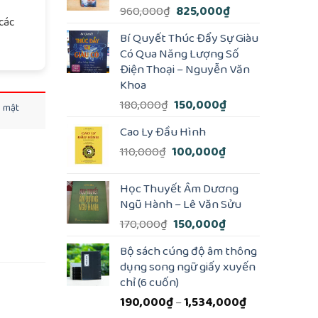
Giá
Giá
960,000
₫
825,000
₫
các
gốc
hiện
Bí Quyết Thúc Đẩy Sự Giàu
là:
tại
Có Qua Năng Lượng Số
960,000₫.
là:
Điện Thoại – Nguyễn Văn
825,000₫.
Khoa
Giá
Giá
180,000
₫
150,000
₫
o mật
gốc
hiện
Cao Ly Đầu Hình
là:
tại
Giá
Giá
110,000
₫
100,000
₫
180,000₫.
là:
gốc
hiện
150,000₫.
là:
tại
Học Thuyết Âm Dương
110,000₫.
là:
Ngũ Hành – Lê Văn Sửu
100,000₫.
Giá
Giá
170,000
₫
150,000
₫
gốc
hiện
Bộ sách cúng độ âm thông
là:
tại
dụng song ngữ giấy xuyến
170,000₫.
là:
chỉ (6 cuốn)
150,000₫.
Khoảng
190,000
₫
–
1,534,000
₫
giá: