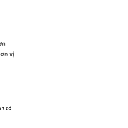
ơn
đơn vị
nh có