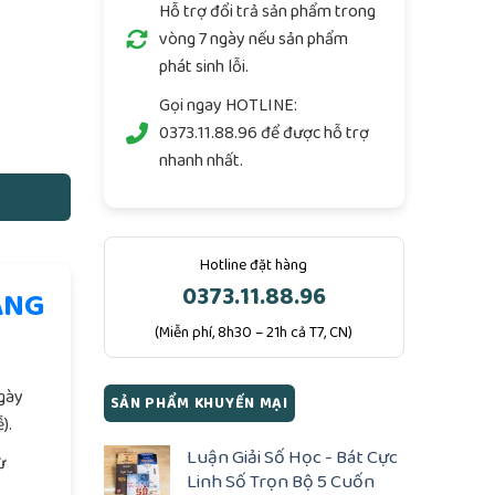
Hỗ trợ đổi trả sản phẩm trong
vòng 7 ngày nếu sản phẩm
phát sinh lỗi.
guyễn Trinh số lượng
Gọi ngay
HOTLINE:
0373.11.88.96
để được hỗ trợ
nhanh nhất.
Hotline đặt hàng
0373.11.88.96
ÀNG
(Miễn phí, 8h30 – 21h cả T7, CN)
.
ngày
SẢN PHẨM KHUYẾN MẠI
).
Luận Giải Số Học - Bát Cực
ừ
Linh Số Trọn Bộ 5 Cuốn