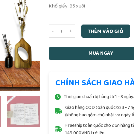
Khổ giấy: B5 xuôi
999 Bài Thuôc Ngâm Rượu - Biên dịch N
THÊM VÀO GIỎ
MUA NGAY
CHÍNH SÁCH GIAO H
Thời gian chuẩn bị hàng từ 1 - 3 ngày
Giao hàng COD toàn quốc từ 3 - 7 
(không bao gồm chủ nhật và ngày lễ
Freeship toàn quốc cho đơn hàng t
149.000VND trở lên.