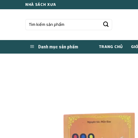
Skip
NHÀ SÁCH XƯA
to
content
Tìm
kiếm:
TRANG CHỦ
GIỚ
Danh mục sản phẩm