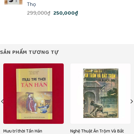
240,000₫.
Thọ
Giá
Giá
299,000
₫
250,000
₫
gốc
hiện
là:
tại
299,000₫.
là:
250,000₫.
SẢN PHẨM TƯƠNG TỰ
Mưu trí thời Tần Hán
Nghệ Thuật Ăn Trộm Và Bắt