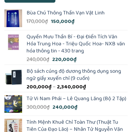
Bùa Chú Thông Thần Vạn Vật Linh
Giá
Giá
170,000
₫
150,000
₫
gốc
hiện
là:
tại
Quyền Mưu Thần Bí - Đại Điển Tích Văn
170,000₫.
là:
Hóa Trung Hoa - Triệu Quốc Hoa- NXB văn
150,000₫.
hóa thông tin - 430 trang
Giá
Giá
240,000
₫
220,000
₫
gốc
hiện
Bộ sách cúng độ dương thông dụng song
là:
tại
ngữ giấy xuyến chỉ (9 cuốn)
240,000₫.
là:
Khoảng
200,000
₫
–
2,340,000
₫
220,000₫.
giá:
Tử Vi Nam Phái – Lê Quang Lăng (Bộ 2 Tập)
từ
Giá
Giá
300,000
₫
240,000
₫
200,000₫
gốc
hiện
đến
là:
tại
2,340,000₫
Tính Mệnh Khuê Chỉ Toàn Thư (Thuật Tu
300,000₫.
là:
Tiên Của Đạo Lão) – Nhân Tử Nguyễn Văn