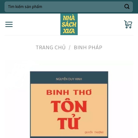
Skip
Tìm
kiếm:
to
content
TRANG CHỦ
/
BINH PHÁP