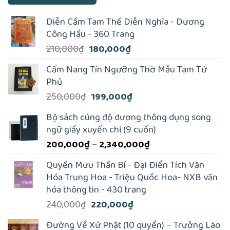
Diễn Cầm Tam Thế Diễn Nghĩa - Dương
Công Hầu - 360 Trang
Giá
Giá
210,000
₫
180,000
₫
gốc
hiện
Cẩm Nang Tín Ngưỡng Thờ Mẫu Tam Tứ
là:
tại
Phủ
210,000₫.
là:
Giá
Giá
250,000
₫
199,000
₫
180,000₫.
gốc
hiện
Bộ sách cúng độ dương thông dụng song
là:
tại
ngữ giấy xuyến chỉ (9 cuốn)
250,000₫.
là:
Khoảng
200,000
₫
–
2,340,000
₫
199,000₫.
giá:
Quyền Mưu Thần Bí - Đại Điển Tích Văn
từ
Hóa Trung Hoa - Triệu Quốc Hoa- NXB văn
200,000₫
hóa thông tin - 430 trang
đến
Giá
Giá
240,000
₫
220,000
₫
2,340,000₫
gốc
hiện
Đường Về Xứ Phật (10 quyển) – Trưởng Lão
là:
tại