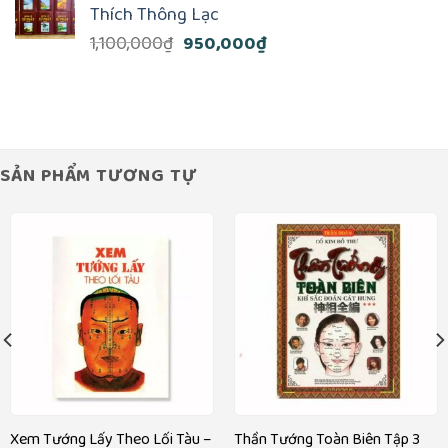
Thích Thông Lạc
240,000₫.
là:
Giá
Giá
1,100,000
₫
950,000
₫
220,000₫.
gốc
hiện
là:
tại
1,100,000₫.
là:
950,000₫.
SẢN PHẨM TƯƠNG TỰ
Xem Tướng Lấy Theo Lối Tàu –
Thần Tướng Toàn Biên Tập 3