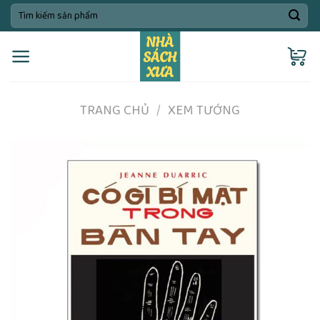
Skip
Tìm
kiếm:
to
content
TRANG CHỦ
/
XEM TƯỚNG