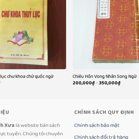
 lục chư khoa chữ quốc ngữ
Chiêu Hồn Vong Nhân Song Ngữ
Khoảng
₫
200,000
₫
–
350,000
₫
giá:
từ
200,000
đến
350,000
HIỆU
CHÍNH SÁCH QUY ĐỊNH
ch Xưa
là website bán sách
Chính sách bảo mật
rực tuyến. Chúng tôi chuyên
Chính sách đổi trả hàng