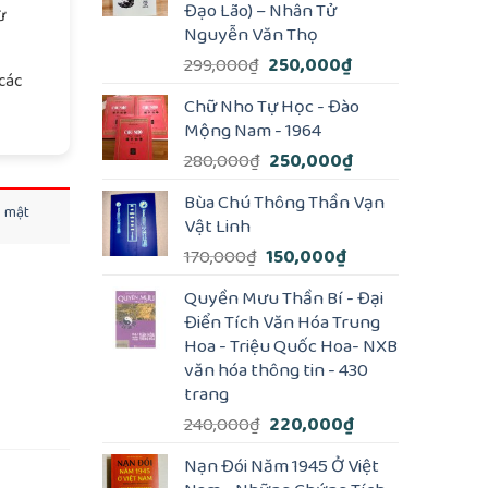
Đạo Lão) – Nhân Tử
ừ
Nguyễn Văn Thọ
Giá
Giá
299,000
₫
250,000
₫
các
gốc
hiện
Chữ Nho Tự Học - Đào
là:
tại
Mộng Nam - 1964
299,000₫.
là:
Giá
Giá
280,000
₫
250,000
₫
250,000₫.
gốc
hiện
Bùa Chú Thông Thần Vạn
là:
tại
o mật
Vật Linh
280,000₫.
là:
Giá
Giá
170,000
₫
150,000
₫
250,000₫.
gốc
hiện
Quyền Mưu Thần Bí - Đại
là:
tại
Điển Tích Văn Hóa Trung
170,000₫.
là:
Hoa - Triệu Quốc Hoa- NXB
150,000₫.
văn hóa thông tin - 430
trang
Giá
Giá
240,000
₫
220,000
₫
gốc
hiện
Nạn Đói Năm 1945 Ở Việt
là:
tại