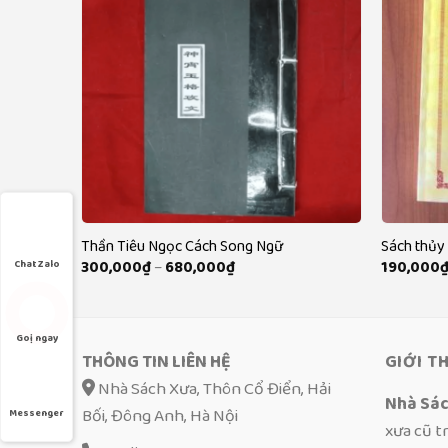
Thần Tiêu Ngọc Cách Song Ngữ
Sách thủy
g
Khoảng
300,000
₫
–
680,000
₫
190,000
Chat Zalo
giá:
từ
000₫
300,000₫
đến
,000₫
680,000₫
Goị ngay
THÔNG TIN LIÊN HỆ
GIỚI T
Nhà Sách Xưa, Thôn Cổ Điển, Hải
Nhà Sá
Bối, Đông Anh, Hà Nội
Messenger
xưa cũ t