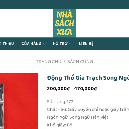
I THIỆU
CỬA HÀNG
HỖ TRỢ
LIÊN HỆ
TRANG CHỦ
/
SÁCH CÚNG
Động Thổ Gia Trạch Song Ng
Khoảng
200,000
₫
–
470,000
₫
giá:
từ
Số trang: 177
200,000₫
đến
Chất liệu: Giấy xuyến chỉ hoặc giấy trắ
470,000₫
Ngôn ngữ: Song Ngữ Hán Việt
Khổ giấy: B5