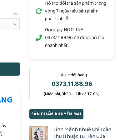
Hỗ trợ đổi trả sản phẩm trong
vòng 7 ngày nếu sản phẩm
XÓA
phát sinh lỗi.
Gọi ngay
HOTLINE:
0373.11.88.96
để được hỗ trợ
nhanh nhất.
Hotline đặt hàng
0373.11.88.96
(Miễn phí, 8h30 – 21h cả T7, CN)
ÀNG
.
SẢN PHẨM KHUYẾN MẠI
ngày
Tính Mệnh Khuê Chỉ Toàn
).
Thư (Thuật Tu Tiên Của