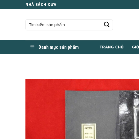
Skip
NHÀ SÁCH XƯA
to
content
Tìm
kiếm:
TRANG CHỦ
GIỚ
Danh mục sản phẩm