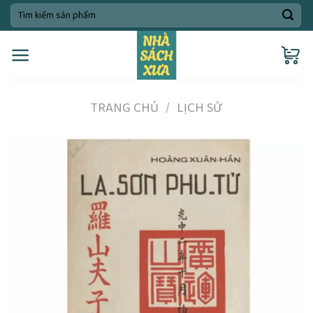
Skip
Tìm
kiếm:
to
content
TRANG CHỦ
/
LỊCH SỬ