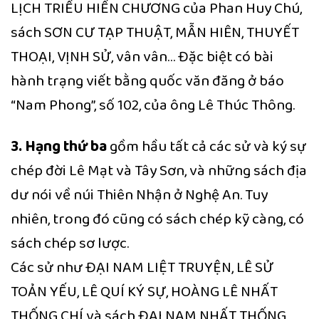
LỊCH TRIỀU HIẾN CHƯƠNG của Phan Huy Chú,
sách SƠN CƯ TẠP THUẬT, MẪN HIÊN, THUYẾT
THOẠI, VỊNH SỬ, vân vân… Đặc biệt có bài
hành trạng viết bằng quốc văn đăng ở báo
“Nam Phong”, số 102, của ông Lê Thúc Thông.
3. Hạng thứ ba
gồm hầu tất cả các sử và ký sự
chép đời Lê Mạt và Tây Sơn, và những sách địa
dư nói về núi Thiên Nhận ở Nghệ An. Tuy
nhiên, trong đó cũng có sách chép kỹ càng, có
sách chép sơ lược.
Các sử như ĐẠI NAM LIỆT TRUYỆN, LÊ SỬ
TOẢN YẾU, LÊ QUÍ KÝ SỰ, HOÀNG LÊ NHẤT
THỐNG CHÍ và sách ĐẠI NAM NHẤT THỐNG