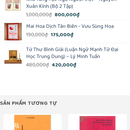
là:
tại
Xuân Kính (Bộ 2 Tập)
495,000₫.
là:
Giá
Giá
1,000,000
₫
800,000
₫
350,000₫.
gốc
hiện
Mai Hoa Dịch Tân Biên - Vưu Sùng Hoa
là:
tại
Giá
Giá
190,000
₫
175,000
₫
1,000,000₫.
là:
gốc
hiện
800,000₫.
là:
tại
Tứ Thư Bình Giải (Luận Ngữ Mạnh Tử Đại
190,000₫.
là:
Học Trung Dung) – Lý Minh Tuấn
175,000₫.
Giá
Giá
480,000
₫
420,000
₫
gốc
hiện
là:
tại
480,000₫.
là:
420,000₫.
SẢN PHẨM TƯƠNG TỰ