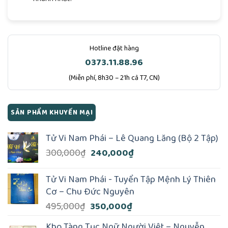
Hotline đặt hàng
0373.11.88.96
(Miễn phí, 8h30 – 21h cả T7, CN)
SẢN PHẨM KHUYẾN MẠI
Tử Vi Nam Phái – Lê Quang Lăng (Bộ 2 Tập)
Giá
Giá
300,000
₫
240,000
₫
gốc
hiện
là:
tại
Tử Vi Nam Phái - Tuyển Tập Mệnh Lý Thiên
300,000₫.
là:
Cơ – Chu Đức Nguyên
240,000₫.
Giá
Giá
495,000
₫
350,000
₫
gốc
hiện
Kho Tàng Tục Ngữ Người Việt – Nguyễn