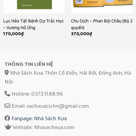
Lục Hào Tật Bệnh Dự Trắc Học
Chu Dịch – Phan Bội Châu (Bộ 2
– Vương Hổ Ứng
quyển)
170,000
₫
370,000
₫
THÔNG TIN LIÊN HỆ
Nhà Sách Xưa, Thôn Cổ Điển, Hải Bối, Đông Anh, Hà
Nội
Hotline: 0373.11.88.96
Email: sachxuacu.hn@gmail.com
Fanpage: Nhà Sách Xưa
Website: Nhasachxua.com