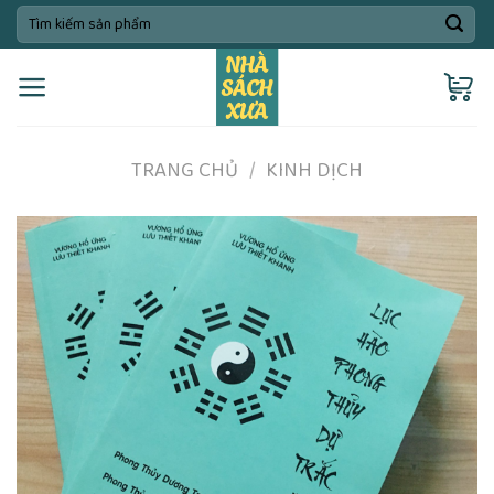
Skip
Tìm
kiếm:
to
content
TRANG CHỦ
/
KINH DỊCH