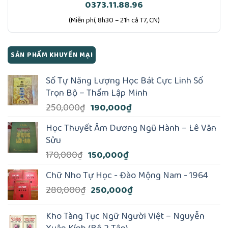
0373.11.88.96
(Miễn phí, 8h30 – 21h cả T7, CN)
SẢN PHẨM KHUYẾN MẠI
Số Tự Năng Lượng Học Bát Cực Linh Số
Trọn Bộ – Thẩm Lập Minh
Giá
Giá
250,000
₫
190,000
₫
gốc
hiện
Học Thuyết Âm Dương Ngũ Hành – Lê Văn
là:
tại
Sửu
250,000₫.
là:
Giá
Giá
170,000
₫
150,000
₫
190,000₫.
gốc
hiện
Chữ Nho Tự Học - Đào Mộng Nam - 1964
là:
tại
Giá
Giá
280,000
₫
250,000
₫
170,000₫.
là:
gốc
hiện
150,000₫.
là:
tại
Kho Tàng Tục Ngữ Người Việt – Nguyễn
280,000₫.
là: