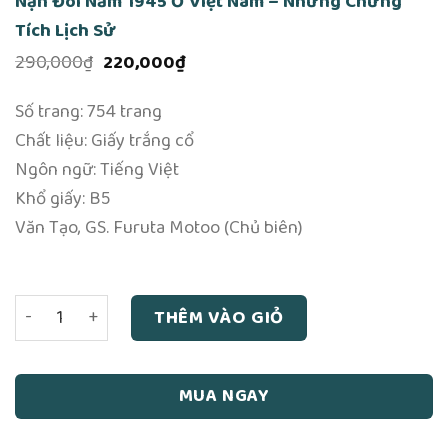
Nạn Đói Năm 1945 Ở Việt Nam – Những Chứng
Tích Lịch Sử
Giá
Giá
290,000
₫
220,000
₫
gốc
hiện
là:
tại
Số trang: 754 trang
290,000₫.
là:
220,000₫.
Chất liệu: Giấy trắng cổ
Ngôn ngữ: Tiếng Việt
Khổ giấy: B5
Văn Tạo, GS. Furuta Motoo (Chủ biên)
Nạn Đói Năm 1945 Ở Việt Nam - Những Chứng Tích Lịch Sử
THÊM VÀO GIỎ
MUA NGAY