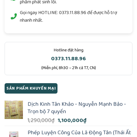
phẩm phát sinh lỗi.
Gọi ngay
HOTLINE: 0373.11.88.96
để được hỗ trợ
nhanh nhất.
Hotline đặt hàng
0373.11.88.96
(Miễn phí, 8h30 – 21h cả T7, CN)
SẢN PHẨM KHUYẾN MẠI
Dịch Kinh Tân Khảo - Nguyễn Mạnh Bảo -
Trọn bộ 7 quyển
Giá
Giá
1,290,000
₫
1,100,000
₫
gốc
hiện
Phép Luyện Công Của Lã Động Tân (Thái Ất
là:
tại