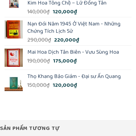
Kim Hoa Tông Chỉ) – Lữ Ðồng Tân
1,290,000₫.
là:
Giá
Giá
140,000
₫
120,000
₫
1,100,000₫.
gốc
hiện
Nạn Đói Năm 1945 Ở Việt Nam - Những
là:
tại
Chứng Tích Lịch Sử
140,000₫.
là:
Giá
Giá
290,000
₫
220,000
₫
120,000₫.
gốc
hiện
Mai Hoa Dịch Tân Biên - Vưu Sùng Hoa
là:
tại
Giá
Giá
190,000
₫
175,000
₫
290,000₫.
là:
gốc
hiện
220,000₫.
là:
tại
Thọ Khang Bảo Giám - Đại sư Ấn Quang
190,000₫.
là:
Giá
Giá
150,000
₫
120,000
₫
175,000₫.
gốc
hiện
là:
tại
150,000₫.
là:
120,000₫.
SẢN PHẨM TƯƠNG TỰ