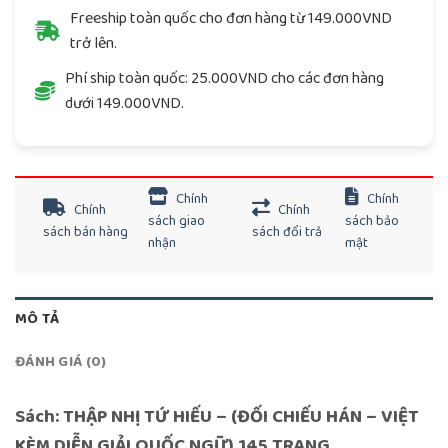
Freeship toàn quốc cho đơn hàng từ 149.000VND
trở lên.
Phí ship toàn quốc: 25.000VND cho các đơn hàng
dưới 149.000VND.
Chính
Chính
Chính
Chính
sách giao
sách bảo
sách bán hàng
sách đổi trả
nhận
mật
MÔ TẢ
ĐÁNH GIÁ (0)
Sách: THẬP NHỊ TỨ HIẾU – (ĐỐI CHIẾU HÁN – VIỆT
KÈM DIỄN GIẢI QUỐC NGỮ) 145 TRANG