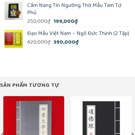
là:
tại
Cẩm Nang Tín Ngưỡng Thờ Mẫu Tam Tứ
300,000₫.
là:
Phủ
240,000₫.
Giá
Giá
250,000
₫
199,000
₫
gốc
hiện
Đạo Mẫu Việt Nam – Ngô Đức Thịnh (2 Tập)
là:
tại
Giá
Giá
420,000
₫
390,000
₫
250,000₫.
là:
gốc
hiện
199,000₫.
là:
tại
420,000₫.
là:
390,000₫.
SẢN PHẨM TƯƠNG TỰ