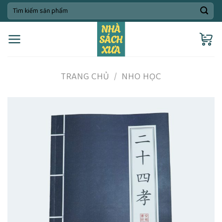
Skip
Tìm
kiếm:
to
content
TRANG CHỦ
/
NHO HỌC