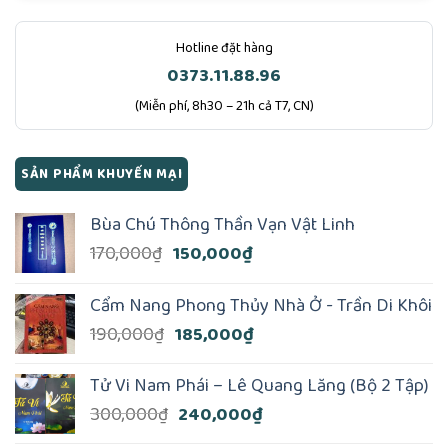
Hotline đặt hàng
0373.11.88.96
(Miễn phí, 8h30 – 21h cả T7, CN)
SẢN PHẨM KHUYẾN MẠI
Bùa Chú Thông Thần Vạn Vật Linh
Giá
Giá
170,000
₫
150,000
₫
gốc
hiện
là:
tại
Cẩm Nang Phong Thủy Nhà Ở - Trần Di Khôi
170,000₫.
là:
Giá
Giá
190,000
₫
185,000
₫
150,000₫.
gốc
hiện
là:
tại
Tử Vi Nam Phái – Lê Quang Lăng (Bộ 2 Tập)
190,000₫.
là:
Giá
Giá
300,000
₫
240,000
₫
185,000₫.
gốc
hiện