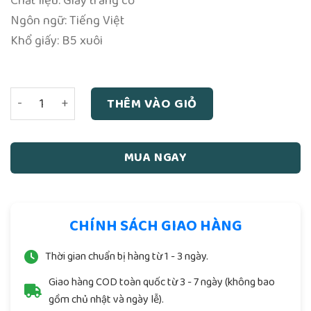
Chất liệu: Giấy trắng cổ
Ngôn ngữ: Tiếng Việt
Khổ giấy: B5 xuôi
Nhị Thập Tứ Hiếu - (Đối chiếu Hán - Việt kèm diễn giải quố
THÊM VÀO GIỎ
MUA NGAY
CHÍNH SÁCH GIAO HÀNG
Thời gian chuẩn bị hàng từ 1 - 3 ngày.
Giao hàng COD toàn quốc từ 3 - 7 ngày (không bao
gồm chủ nhật và ngày lễ).