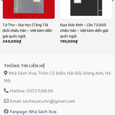
Tứ Thư – Đại Học (Tăng Tử)
Đạo Đức Kinh – Lão Tử (Đối
(Đối chiếu Hán – Việt kèm diễn
chiếu Hán – Việt kèm diễn giải
giải quốc ngữ)
quốc ngữ)
240,000
₫
190,000
₫
THÔNG TIN LIÊN HỆ
Nhà Sách Xưa, Thôn Cổ Điển, Hải Bối, Đông Anh, Hà
Nội
Hotline: 0373.11.88.96
Email: sachxuacu.hn@gmail.com
Fanpage: Nhà Sách Xưa