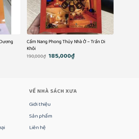
 Dương
Cẩm Nang Phong Thủy Nhà Ở – Trần Di
Khôi
Giá
185,000
₫
Giá
190,000
₫
gốc
hiện
là:
tại
190,000₫.
là:
.
185,000₫.
VỀ NHÀ SÁCH XƯA
Giới thiệu
Sản phẩm
nại
Liên hệ