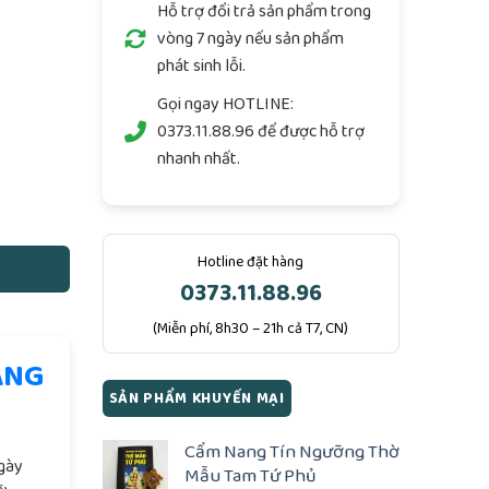
Hỗ trợ đổi trả sản phẩm trong
vòng 7 ngày nếu sản phẩm
phát sinh lỗi.
Gọi ngay
HOTLINE:
0373.11.88.96
để được hỗ trợ
nhanh nhất.
 cố số lượng
Hotline đặt hàng
0373.11.88.96
(Miễn phí, 8h30 – 21h cả T7, CN)
ÀNG
SẢN PHẨM KHUYẾN MẠI
.
Cẩm Nang Tín Ngưỡng Thờ
ngày
Mẫu Tam Tứ Phủ