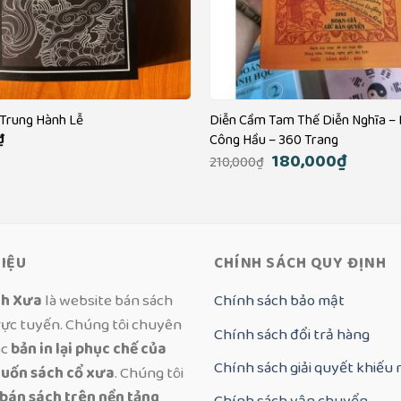
Trung Hành Lễ
Diễn Cầm Tam Thế Diễn Nghĩa –
₫
Công Hầu – 360 Trang
Giá
180,000
₫
Giá
210,000
₫
gốc
hiện
là:
tại
210,000₫.
là:
180,000₫
HIỆU
CHÍNH SÁCH QUY ĐỊNH
ch Xưa
là website bán sách
Chính sách bảo mật
rực tuyến. Chúng tôi chuyên
Chính sách đổi trả hàng
ác
bản in lại phục chế của
Chính sách giải quyết khiếu 
uốn sách cổ xưa
. Chúng tôi
 bán sách trên nền tảng
Chính sách vận chuyển