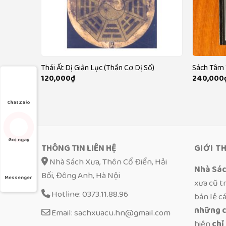
hần Khóa,
Thái Ất Dị Giản Lục (Thần Cơ Dị Số)
Sách Tâm 
120,000
₫
240,000
 Bát Trạch
Chat Zalo
Goị ngay
THÔNG TIN LIÊN HỆ
GIỚI T
Nhà Sách Xưa, Thôn Cổ Điển, Hải
Nhà Sá
Bối, Đông Anh, Hà Nội
Messenger
xưa cũ t
Hotline: 0373.11.88.96
bán lẻ c
những c
Email: sachxuacu.hn@gmail.com
hiện
chỉ