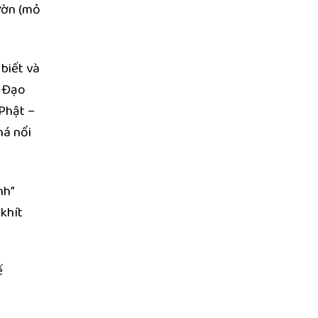
hườn (mỏ
biết và
c Đạo
 Phật –
há nổi
nh”
khít
ế