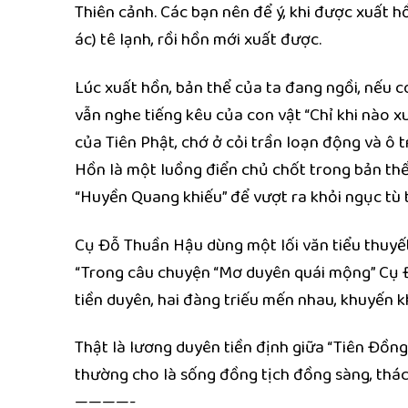
Thiên cảnh. Các bạn nên để ý, khi được xuất hồ
ác) tê lạnh, rồi hồn mới xuất được.
Lúc xuất hồn, bản thể của ta đang ngồi, nếu c
vẫn nghe tiếng kêu của con vật “Chỉ khi nào x
của Tiên Phật, chớ ở cỏi trần loạn động và ô
Hồn là một luồng điển chủ chốt trong bản thể,
“Huyền Quang khiếu” để vượt ra khỏi ngục tù 
Cụ Đỗ Thuần Hậu dùng một lối văn tiểu thuyết,
“Trong câu chuyện “Mơ duyên quái mộng” Cụ Đ
tiền duyên, hai đàng triếu mến nhau, khuyến 
Thật là lương duyên tiền định giữa “Tiên Đồng
thường cho là sống đồng tịch đồng sàng, thác
————-