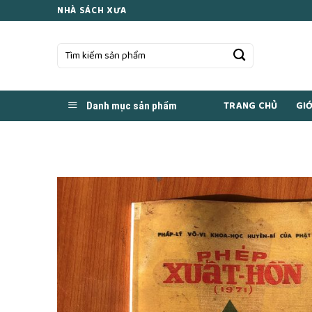
Skip
NHÀ SÁCH XƯA
to
content
Tìm
kiếm:
TRANG CHỦ
GIỚ
Danh mục sản phẩm