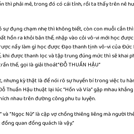
n thì phải mê, trong đó có cái tỉnh, rồi ta thấy trên nê 
ó sự đụng chạm nhẹ thì không biết, còn con muỗi cắn thì 
uất hồn ra khỏi bản thể, nhập vào cỏi vô-vi mới học đượ
 trược nầy làm gì học được Đạo thanh tịnh vô-vi của Đức
 khi được thanh lọc và tập trung đúng mức thì sẽ khai p
trần thế, gọi là giải thoát”ĐỖ THUẦN HẬU”
 nhưng kỳ thật là để nói rõ sự huyền bí trong việc tu hà
ỗ Thuần Hậu thuật lại lúc “Hồn và Vía” gặp mhau khắng 
khích nhau trên đường công phu tu luyện.
” và ”Ngọc Nữ” là cặp vợ chồng thiêng liêng mà người th
 đồng quan đồng quách là vậy.”