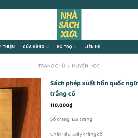
I THIỆU
CỬA HÀNG
HỖ TRỢ
LIÊN HỆ
TRANG CHỦ
/
HUYỀN HỌC
Sách phép xuất hồn quốc ngữ
trắng cố
110,000
₫
Số trang: 129 trang
Chất liệu: Giấy trắng cổ.