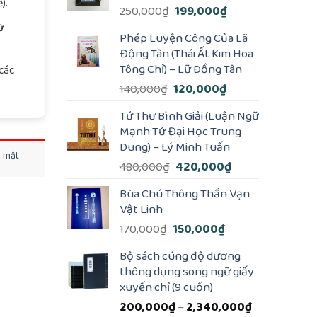
).
Giá
Giá
250,000
₫
199,000
₫
gốc
hiện
ừ
Phép Luyện Công Của Lã
là:
tại
Động Tân (Thái Ất Kim Hoa
250,000₫.
là:
Tông Chỉ) – Lữ Ðồng Tân
các
199,000₫.
Giá
Giá
140,000
₫
120,000
₫
gốc
hiện
Tứ Thư Bình Giải (Luận Ngữ
là:
tại
Mạnh Tử Đại Học Trung
140,000₫.
là:
Dung) – Lý Minh Tuấn
120,000₫.
o mật
Giá
Giá
480,000
₫
420,000
₫
gốc
hiện
Bùa Chú Thông Thần Vạn
là:
tại
Vật Linh
480,000₫.
là:
Giá
Giá
170,000
₫
150,000
₫
420,000₫.
gốc
hiện
Bộ sách cúng độ dương
là:
tại
thông dụng song ngữ giấy
170,000₫.
là:
xuyến chỉ (9 cuốn)
150,000₫.
Khoảng
200,000
₫
–
2,340,000
₫