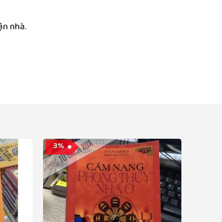
ận nhà.
3%