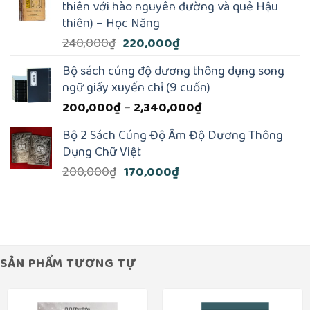
190,000₫.
là:
thiên với hào nguyên đường và quẻ Hậu
185,000₫.
thiên) – Học Năng
Giá
Giá
240,000
₫
220,000
₫
gốc
hiện
Bộ sách cúng độ dương thông dụng song
là:
tại
ngữ giấy xuyến chỉ (9 cuốn)
240,000₫.
là:
Khoảng
200,000
₫
–
2,340,000
₫
220,000₫.
giá:
Bộ 2 Sách Cúng Độ Âm Độ Dương Thông
từ
Dụng Chữ Việt
200,000₫
Giá
Giá
200,000
₫
170,000
₫
đến
gốc
hiện
2,340,000₫
là:
tại
200,000₫.
là:
170,000₫.
SẢN PHẨM TƯƠNG TỰ