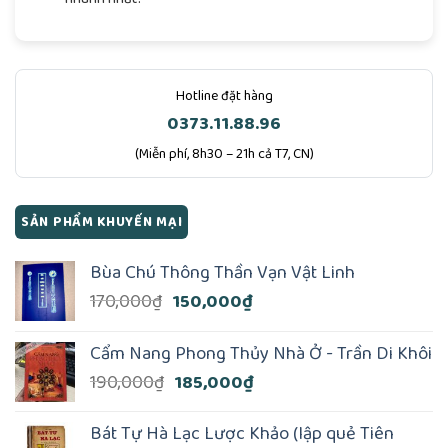
Hotline đặt hàng
0373.11.88.96
(Miễn phí, 8h30 – 21h cả T7, CN)
SẢN PHẨM KHUYẾN MẠI
Bùa Chú Thông Thần Vạn Vật Linh
Giá
Giá
170,000
₫
150,000
₫
gốc
hiện
là:
tại
Cẩm Nang Phong Thủy Nhà Ở - Trần Di Khôi
170,000₫.
là:
Giá
Giá
190,000
₫
185,000
₫
150,000₫.
gốc
hiện
là:
tại
Bát Tự Hà Lạc Lược Khảo (lập quẻ Tiên