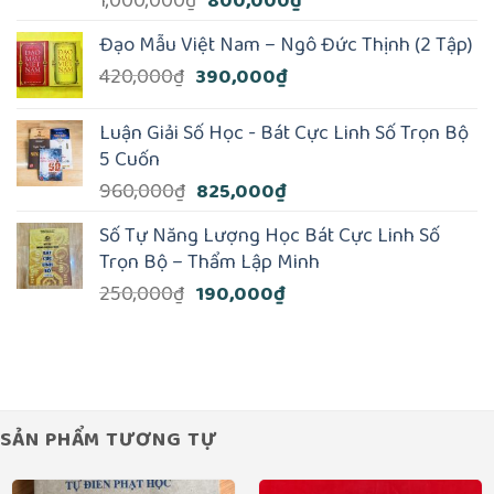
1,000,000
₫
800,000
₫
gốc
hiện
Đạo Mẫu Việt Nam – Ngô Đức Thịnh (2 Tập)
là:
tại
Giá
Giá
420,000
₫
390,000
₫
1,000,000₫.
là:
gốc
hiện
800,000₫.
là:
tại
Luận Giải Số Học - Bát Cực Linh Số Trọn Bộ
420,000₫.
là:
5 Cuốn
390,000₫.
Giá
Giá
960,000
₫
825,000
₫
gốc
hiện
Số Tự Năng Lượng Học Bát Cực Linh Số
là:
tại
Trọn Bộ – Thẩm Lập Minh
960,000₫.
là:
Giá
Giá
250,000
₫
190,000
₫
825,000₫.
gốc
hiện
là:
tại
250,000₫.
là:
190,000₫.
SẢN PHẨM TƯƠNG TỰ