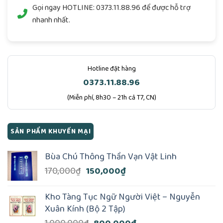
Gọi ngay
HOTLINE: 0373.11.88.96
để được hỗ trợ
nhanh nhất.
Hotline đặt hàng
0373.11.88.96
(Miễn phí, 8h30 – 21h cả T7, CN)
SẢN PHẨM KHUYẾN MẠI
Bùa Chú Thông Thần Vạn Vật Linh
Giá
Giá
170,000
₫
150,000
₫
gốc
hiện
là:
tại
Kho Tàng Tục Ngữ Người Việt – Nguyễn
170,000₫.
là:
Xuân Kính (Bộ 2 Tập)
150,000₫.
Giá
Giá