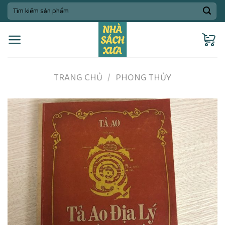
Skip
Tìm
kiếm:
to
content
TRANG CHỦ
/
PHONG THỦY