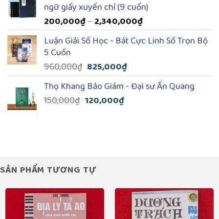
150,000₫.
là:
ngữ giấy xuyến chỉ (9 cuốn)
120,000₫.
Khoảng
200,000
₫
–
2,340,000
₫
giá:
Luận Giải Số Học - Bát Cực Linh Số Trọn Bộ
từ
5 Cuốn
200,000₫
Giá
Giá
960,000
₫
825,000
₫
đến
gốc
hiện
2,340,000₫
Thọ Khang Bảo Giám - Đại sư Ấn Quang
là:
tại
Giá
Giá
150,000
₫
120,000
₫
960,000₫.
là:
gốc
hiện
825,000₫.
là:
tại
150,000₫.
là:
120,000₫.
SẢN PHẨM TƯƠNG TỰ