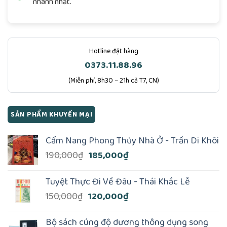
nhanh nhất.
Hotline đặt hàng
0373.11.88.96
(Miễn phí, 8h30 – 21h cả T7, CN)
SẢN PHẨM KHUYẾN MẠI
Cẩm Nang Phong Thủy Nhà Ở - Trần Di Khôi
Giá
Giá
190,000
₫
185,000
₫
gốc
hiện
là:
tại
Tuyệt Thực Đi Về Đâu - Thái Khắc Lễ
190,000₫.
là:
Giá
Giá
150,000
₫
120,000
₫
185,000₫.
gốc
hiện
là:
tại
Bộ sách cúng độ dương thông dụng song