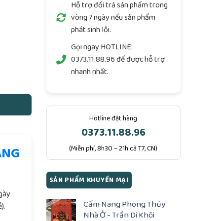
Hỗ trợ đổi trả sản phẩm trong
vòng 7 ngày nếu sản phẩm
phát sinh lỗi.
Gọi ngay
HOTLINE:
0373.11.88.96
để được hỗ trợ
) - Lê Văn Nhàn - 118 Trang số lượng
nhanh nhất.
Hotline đặt hàng
0373.11.88.96
ÀNG
(Miễn phí, 8h30 – 21h cả T7, CN)
.
SẢN PHẨM KHUYẾN MẠI
ngày
Cẩm Nang Phong Thủy
).
Nhà Ở - Trần Di Khôi