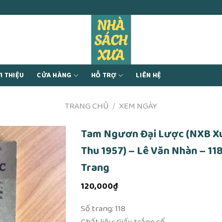
I THIỆU
CỬA HÀNG
HỖ TRỢ
LIÊN HỆ
TRANG CHỦ
/
XEM NGÀY
Tam Ngươn Đại Lược (NXB X
Thu 1957) – Lê Văn Nhàn – 11
Trang
120,000
₫
Số trang: 118
Chất liệu: Giấy trắng cổ