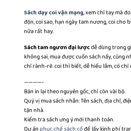
Sách dạy coi vận mạng
, xem chỉ tay mà đoá
độn, coi sao, hạn ngày tam nương, coi cho bi
nữa rất hay.
Sách tam ngươn đại lược
dễ dùng trong gi
không sai, mua được cuốn sách nầy, cũng như
chỉ rành-rẽ. coi thì biết, dễ hiểu lắm, có chỉ
————-
Bản in lại theo nguyên gốc, chỉ còn vài bộ.
Quý vị mua sách nhắn: Tên sách, địa chỉ, đ
tận nhà.
Kiểm tra sách ưng ý mới thanh toán.
Dự án
phục chế sách cổ
để lấy kinh phí tra