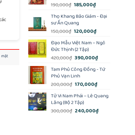
ừ
Giá
Giá
190,000
₫
185,000
₫
gốc
hiện
Thọ Khang Bảo Giám - Đại
là:
tại
các
sư Ấn Quang
190,000₫.
là:
Giá
Giá
150,000
₫
120,000
₫
185,000₫.
gốc
hiện
Đạo Mẫu Việt Nam – Ngô
là:
tại
Đức Thịnh (2 Tập)
150,000₫.
là:
o mật
Giá
Giá
420,000
₫
390,000
₫
120,000₫.
gốc
hiện
Tam Phủ Công Đồng - Tứ
là:
tại
Phủ Vạn Linh
420,000₫.
là:
Giá
Giá
200,000
₫
170,000
₫
390,000₫.
gốc
hiện
Tử Vi Nam Phái – Lê Quang
là:
tại
Lăng (Bộ 2 Tập)
200,000₫.
là:
Giá
Giá
300,000
₫
240,000
₫
170,000₫.
gốc
hiện
là:
tại
300,000₫.
là: