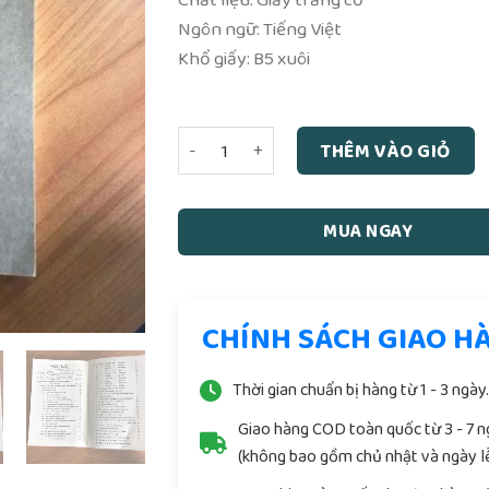
Ngôn ngữ: Tiếng Việt
Khổ giấy: B5 xuôi
Tam Ngươn Đại Lược (NXB Xuân Thu 1957
THÊM VÀO GIỎ
MUA NGAY
CHÍNH SÁCH GIAO H
Thời gian chuẩn bị hàng từ 1 - 3 ngày
Giao hàng COD toàn quốc từ 3 - 7 
(không bao gồm chủ nhật và ngày lễ