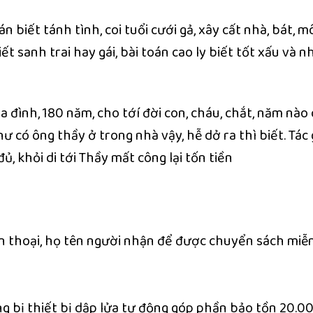
n biết tánh tình, coi tuổi cưới gả, xây cất nhà, bát, mô
ết sanh trai hay gái, bài toán cao ly biết tốt xấu và n
a đình, 180 năm, cho tớí đời con, cháu, chắt, năm nào
 có ông thầy ở trong nhà vậy, hễ dở ra thì biết. Tác 
 đủ, khỏi di tới Thầy mất công lại tốn tiền
iện thoại, họ tên người nhận để được chuyển sách miễ
ng bị thiết bị dập lửa tự động góp phần bảo tồn 20.0