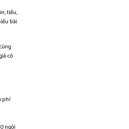
240,000₫.
n, tiểu,
hiều bài
 cũng
giả có
n phí
00 ngôi