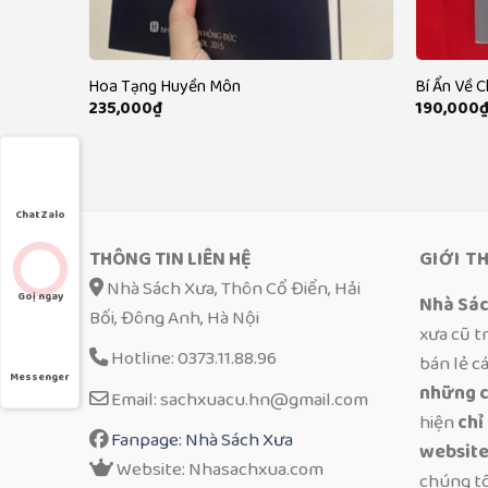
 Tốt
Hoa Tạng Huyền Môn
Bí Ẩn Về 
235,000
₫
190,000
Chat Zalo
THÔNG TIN LIÊN HỆ
GIỚI T
Nhà Sách Xưa, Thôn Cổ Điển, Hải
Goị ngay
Nhà Sá
Bối, Đông Anh, Hà Nội
xưa cũ t
Hotline: 0373.11.88.96
bán lẻ c
Messenger
những c
Email: sachxuacu.hn@gmail.com
hiện
chỉ
Fanpage: Nhà Sách Xưa
website
Website: Nhasachxua.com
chúng t