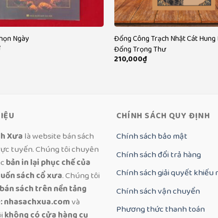
Chọn Ngày
Đổng Công Trạch Nhật Cát Hung
₫
Đổng Trọng Thư
210,000
₫
HIỆU
CHÍNH SÁCH QUY ĐỊNH
ch Xưa
là website bán sách
Chính sách bảo mật
rực tuyến. Chúng tôi chuyên
Chính sách đổi trả hàng
ác
bản in lại phục chế của
Chính sách giải quyết khiếu 
uốn sách cổ xưa
. Chúng tôi
 bán sách trên nền tảng
Chính sách vận chuyển
: nhasachxua.com
và
Phương thức thanh toán
ôi
không có cửa hàng cụ