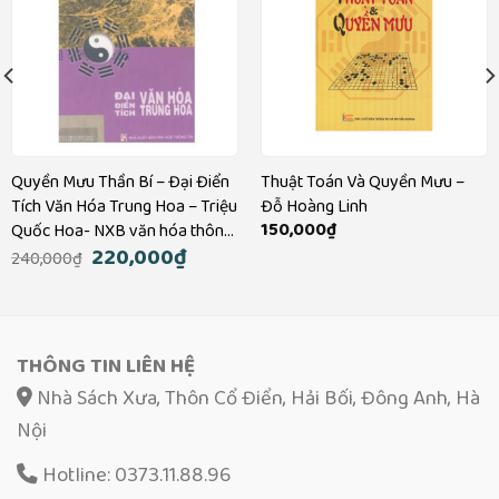
Quyền Mưu Thần Bí – Đại Điển
Thuật Toán Và Quyền Mưu –
Tích Văn Hóa Trung Hoa – Triệu
Đỗ Hoàng Linh
150,000
₫
Quốc Hoa- NXB văn hóa thông
Giá
220,000
₫
Giá
tin – 430 trang
240,000
₫
gốc
hiện
là:
tại
240,000₫.
là:
220,000₫.
THÔNG TIN LIÊN HỆ
Nhà Sách Xưa, Thôn Cổ Điển, Hải Bối, Đông Anh, Hà
Nội
Hotline: 0373.11.88.96