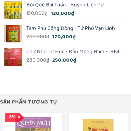
Bói Quẻ Bài Thần - Huỳnh Liên Tử
là:
tại
Giá
Giá
150,000
₫
120,000
₫
240,000₫.
là:
gốc
hiện
200,000₫.
là:
tại
Tam Phủ Công Đồng - Tứ Phủ Vạn Linh
150,000₫.
là:
Giá
Giá
200,000
₫
170,000
₫
120,000₫.
gốc
hiện
là:
tại
Chữ Nho Tự Học - Đào Mộng Nam - 1964
200,000₫.
là:
Giá
Giá
280,000
₫
250,000
₫
170,000₫.
gốc
hiện
là:
tại
280,000₫.
là:
250,000₫.
SẢN PHẨM TƯƠNG TỰ
8%