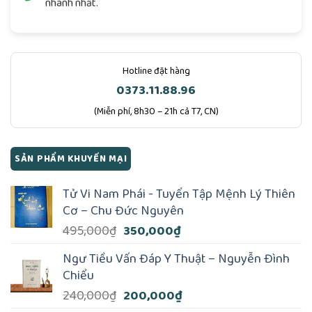
nhanh nhất.
Hotline đặt hàng
0373.11.88.96
(Miễn phí, 8h30 – 21h cả T7, CN)
SẢN PHẨM KHUYẾN MẠI
Tử Vi Nam Phái - Tuyển Tập Mệnh Lý Thiên
Cơ – Chu Đức Nguyên
Giá
Giá
495,000
₫
350,000
₫
gốc
hiện
Ngư Tiều Vấn Đáp Y Thuật – Nguyễn Đình
là:
tại
Chiểu
495,000₫.
là:
Giá
Giá
240,000
₫
200,000
₫
350,000₫.
gốc
hiện