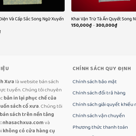
Điện Và Cấp Sắc Song Ngữ Xuyến
Khai Vận Trừ Tà Ấn Quyết Song 
Khoảng
150,000
₫
–
300,000
₫
giá:
₫
từ
150,000₫
đến
300,000
HIỆU
CHÍNH SÁCH QUY ĐỊNH
ch Xưa
là website bán sách
Chính sách bảo mật
rực tuyến. Chúng tôi chuyên
Chính sách đổi trả hàng
ác
bản in lại phục chế của
Chính sách giải quyết khiếu 
uốn sách cổ xưa
. Chúng tôi
 bán sách trên nền tảng
Chính sách vận chuyển
: nhasachxua.com
và
Phương thức thanh toán
ôi
không có cửa hàng cụ