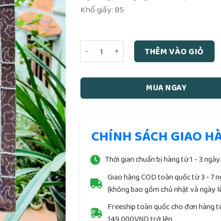
Khổ giấy: B5
Thọ Mai Gia Lễ Song Ngữ Giấy Xuyến Chỉ
THÊM VÀO GIỎ
MUA NGAY
CHÍNH SÁCH GIAO H
Thời gian chuẩn bị hàng từ 1 - 3 ngày
Giao hàng COD toàn quốc từ 3 - 7 
(không bao gồm chủ nhật và ngày lễ
Freeship toàn quốc cho đơn hàng t
149.000VND trở lên.