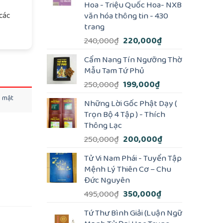
Hoa - Triệu Quốc Hoa- NXB
văn hóa thông tin - 430
các
trang
Giá
Giá
240,000
₫
220,000
₫
gốc
hiện
Cẩm Nang Tín Ngưỡng Thờ
là:
tại
Mẫu Tam Tứ Phủ
240,000₫.
là:
Giá
Giá
250,000
₫
199,000
₫
220,000₫.
gốc
hiện
o mật
Những Lời Gốc Phật Dạy (
là:
tại
Trọn Bộ 4 Tập ) - Thích
250,000₫.
là:
Thông Lạc
199,000₫.
Giá
Giá
250,000
₫
200,000
₫
gốc
hiện
Tử Vi Nam Phái - Tuyển Tập
là:
tại
Mệnh Lý Thiên Cơ – Chu
250,000₫.
là:
Đức Nguyên
200,000₫.
Giá
Giá
495,000
₫
350,000
₫
gốc
hiện
Tứ Thư Bình Giải (Luận Ngữ
là:
tại