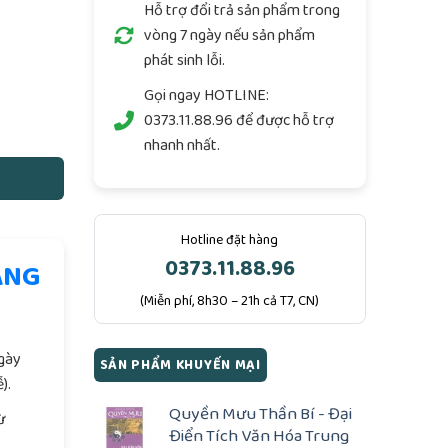
Hỗ trợ đổi trả sản phẩm trong
vòng 7 ngày nếu sản phẩm
phát sinh lỗi.
 số lượng
Gọi ngay
HOTLINE:
0373.11.88.96
để được hỗ trợ
nhanh nhất.
Hotline đặt hàng
0373.11.88.96
ÀNG
(Miễn phí, 8h30 – 21h cả T7, CN)
.
ngày
SẢN PHẨM KHUYẾN MẠI
).
Quyền Mưu Thần Bí - Đại
ừ
Điển Tích Văn Hóa Trung