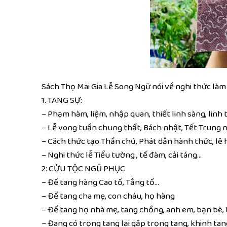
Sách Thọ Mai Gia Lễ Song Ngữ nói về nghi thức làm 
1. TANG SỰ:
– Phạm hàm, liệm, nhập quan, thiết linh sàng, linh t
– Lễ vong tuần chung thất, Bách nhật, Tết Trung 
– Cách thức tạo Thần chủ, Phát dẫn hành thức, lê h
– Nghi thức lễ Tiểu tường , tế đàm, cải táng…
2: CỬU TỘC NGŨ PHỤC
– Để tang hàng Cao tổ, Tằng tổ…
– Để tang cha mẹ, con cháu, họ hàng
– Để tang họ nhà mẹ, tang chồng, anh em, bạn bè, 
– Đang có trọng tang lại gặp trọng tang, khinh tan