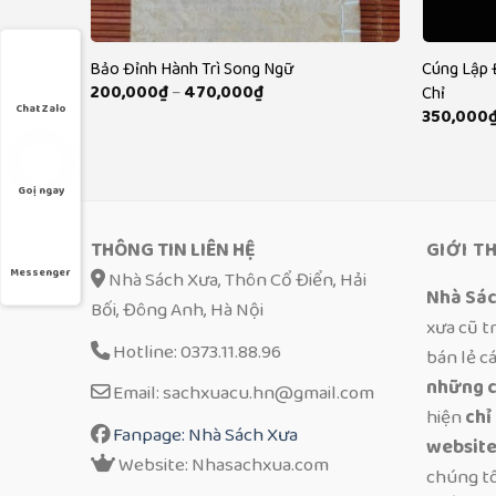
ư khoa
Bảo Đỉnh Hành Trì Song Ngữ
Cúng Lập 
Khoảng
200,000
₫
–
470,000
₫
Chỉ
giá:
Chat Zalo
350,000
từ
200,000₫
đến
470,000₫
Goị ngay
THÔNG TIN LIÊN HỆ
GIỚI T
Messenger
Nhà Sách Xưa, Thôn Cổ Điển, Hải
Nhà Sá
Bối, Đông Anh, Hà Nội
xưa cũ t
Hotline: 0373.11.88.96
bán lẻ c
những c
Email: sachxuacu.hn@gmail.com
hiện
chỉ
Fanpage: Nhà Sách Xưa
website
Website: Nhasachxua.com
chúng t