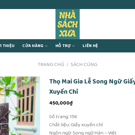
I THIỆU
CỬA HÀNG
HỖ TRỢ
LIÊN HỆ
TRANG CHỦ
/
SÁCH CÚNG
Thọ Mai Gia Lễ Song Ngữ Giấ
Xuyến Chỉ
450,000
₫
Số trang: 156
Chất liệu: Giấy xuyến chỉ
Ngôn ngữ: Song ngữ Hán – Việt