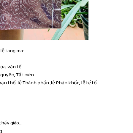
lễ tang ma:
ọa, văn tế …
nguyên, Tất niên
ậu thổ, lễ Thành phần ,lễ Phản khốc, lễ tế tổ…
thầy giáo…
g