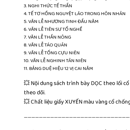
3. NGHI THỨC TẾ THẦN
4. TẾ TƠ HỒNG NGUYỆT LÃO TRONG HÔN NHÂN
5. VĂN LỄ NHƯƠNG TINH ĐẦU NĂM
6. VĂN LỄ TIÊN SƯ TỔ NGHỀ
7. VĂN LỄ THẦN NÔNG
8. VĂN LỄ TÁO QUÂN
9. VĂN LỄ TỐNG CỰU NIÊN
10. VĂN LỄ NGHINH TÂN NIÊN
11. BẢNG DUỆ HIỆU 12 VỊ CAI NĂM
💥 Nội dung sách trình bày DỌC theo lối c
theo dõi.
💥 Chất liệu giấy XUYẾN màu vàng cổ chống
————————————————————————————