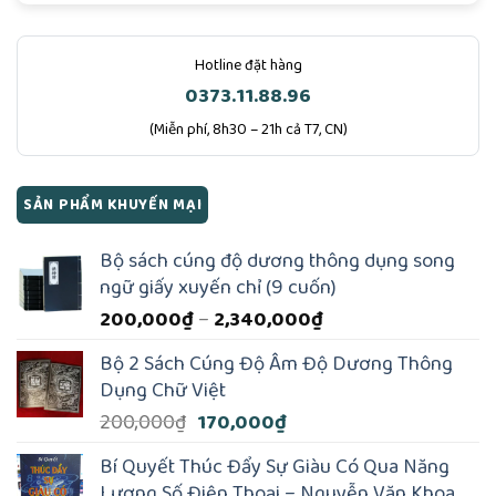
Hotline đặt hàng
0373.11.88.96
(Miễn phí, 8h30 – 21h cả T7, CN)
SẢN PHẨM KHUYẾN MẠI
Bộ sách cúng độ dương thông dụng song
ngữ giấy xuyến chỉ (9 cuốn)
Khoảng
200,000
₫
–
2,340,000
₫
giá:
Bộ 2 Sách Cúng Độ Âm Độ Dương Thông
từ
Dụng Chữ Việt
200,000₫
Giá
Giá
200,000
₫
170,000
₫
đến
gốc
hiện
2,340,000₫
Bí Quyết Thúc Đẩy Sự Giàu Có Qua Năng
là:
tại
Lượng Số Điện Thoại – Nguyễn Văn Khoa