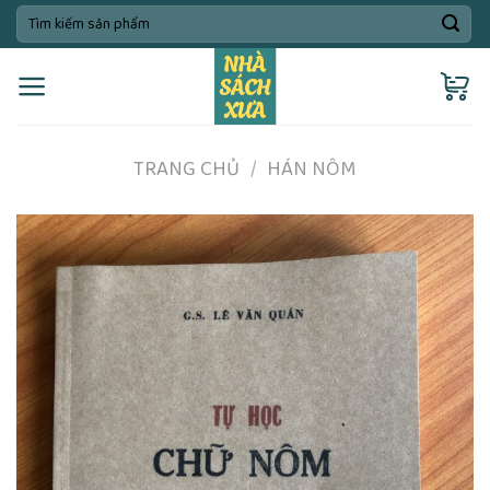
Skip
Tìm
kiếm:
to
content
TRANG CHỦ
/
HÁN NÔM