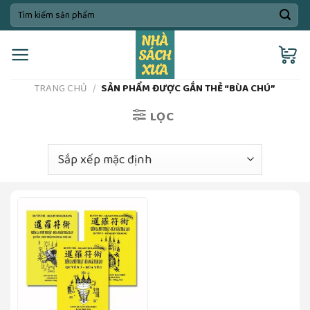
Skip
Tìm
kiếm:
to
content
TRANG CHỦ
/
SẢN PHẨM ĐƯỢC GẮN THẺ “BÙA CHÚ”
LỌC