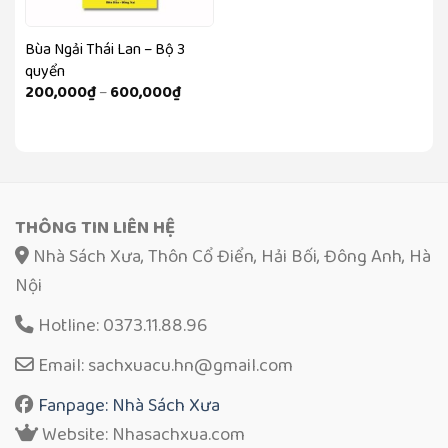
Bùa Ngải Thái Lan – Bộ 3
quyển
Khoảng
200,000
₫
–
600,000
₫
giá:
từ
200,000₫
đến
600,000₫
THÔNG TIN LIÊN HỆ
Nhà Sách Xưa, Thôn Cổ Điển, Hải Bối, Đông Anh, Hà
Nội
Hotline: 0373.11.88.96
Email: sachxuacu.hn@gmail.com
Fanpage: Nhà Sách Xưa
Website: Nhasachxua.com