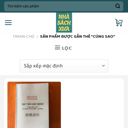
Skip
Tìm
kiếm:
to
content
TRANG CHỦ
/
SẢN PHẨM ĐƯỢC GẮN THẺ “CÚNG SAO”
LỌC