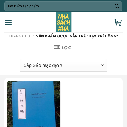
Skip
Tìm
kiếm:
to
content
TRANG CHỦ
/
SẢN PHẨM ĐƯỢC GẮN THẺ “DẠY KHÍ CÔNG”
LỌC