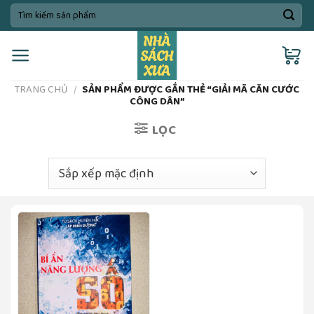
Skip
Tìm
kiếm:
to
content
TRANG CHỦ
/
SẢN PHẨM ĐƯỢC GẮN THẺ “GIẢI MÃ CĂN CƯỚC
CÔNG DÂN”
LỌC