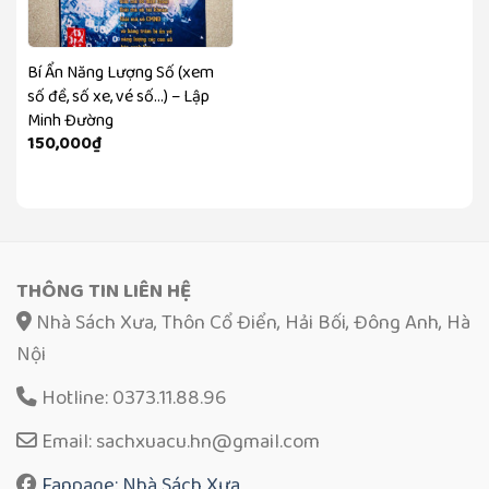
Bí Ẩn Năng Lượng Số (xem
số đề, số xe, vé số…) – Lập
Minh Đường
150,000
₫
THÔNG TIN LIÊN HỆ
Nhà Sách Xưa, Thôn Cổ Điển, Hải Bối, Đông Anh, Hà
Nội
Hotline: 0373.11.88.96
Email: sachxuacu.hn@gmail.com
Fanpage: Nhà Sách Xưa