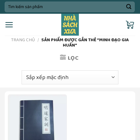
Skip
Tìm
kiếm:
to
content
TRANG CHỦ
/
SẢN PHẨM ĐƯỢC GẮN THẺ “MINH ĐẠO GIA
HUẤN”
LỌC