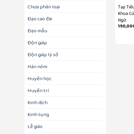
Chưa phân loại
Tạp Tiế
Khoa C
Đạo cao đài
Ngữ
190,00
Đạo mẫu
Độn giáp
Độn giáp lý số
Hán nôm
Huyền học
Huyền trí
Kinh dịch
Kinh tụng
Lễ giáo