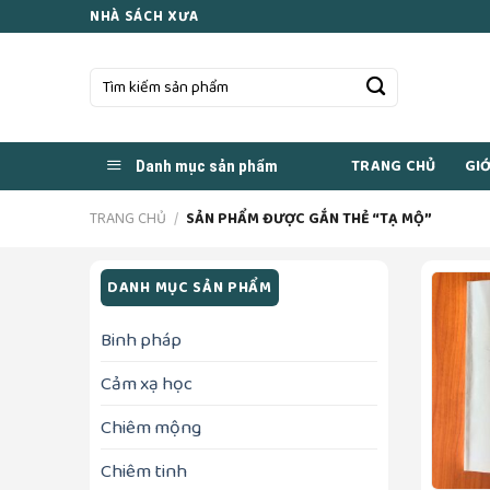
Skip
NHÀ SÁCH XƯA
to
content
Tìm
kiếm:
TRANG CHỦ
GIỚ
Danh mục sản phẩm
TRANG CHỦ
/
SẢN PHẨM ĐƯỢC GẮN THẺ “TẠ MỘ”
DANH MỤC SẢN PHẨM
Binh pháp
Cảm xạ học
Chiêm mộng
Chiêm tinh