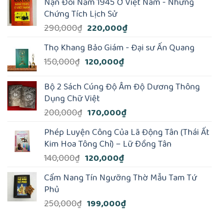
Nạn Đói Năm 1945 Ở Việt Nam - Những
Chứng Tích Lịch Sử
Giá
Giá
290,000
₫
220,000
₫
gốc
hiện
Thọ Khang Bảo Giám - Đại sư Ấn Quang
là:
tại
Giá
Giá
150,000
₫
120,000
₫
290,000₫.
là:
gốc
hiện
220,000₫.
là:
tại
Bộ 2 Sách Cúng Độ Âm Độ Dương Thông
150,000₫.
là:
Dụng Chữ Việt
120,000₫.
Giá
Giá
200,000
₫
170,000
₫
gốc
hiện
Phép Luyện Công Của Lã Động Tân (Thái Ất
là:
tại
Kim Hoa Tông Chỉ) – Lữ Ðồng Tân
200,000₫.
là:
Giá
Giá
140,000
₫
120,000
₫
170,000₫.
gốc
hiện
Cẩm Nang Tín Ngưỡng Thờ Mẫu Tam Tứ
là:
tại
Phủ
140,000₫.
là:
Giá
Giá
250,000
₫
199,000
₫
120,000₫.
gốc
hiện