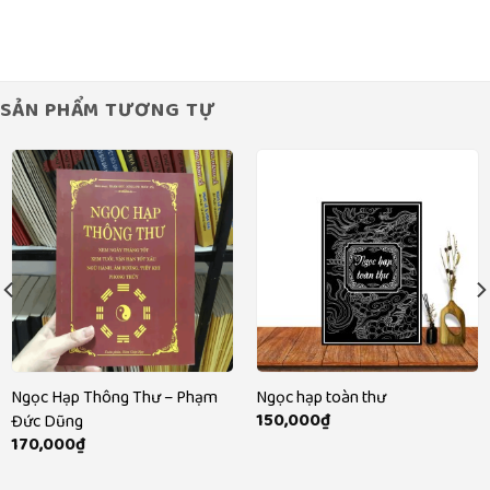
là:
tại
250,000₫.
là:
199,000₫.
SẢN PHẨM TƯƠNG TỰ
Ngọc Hạp Thông Thư – Phạm
Ngọc hạp toàn thư
150,000
₫
Đức Dũng
170,000
₫