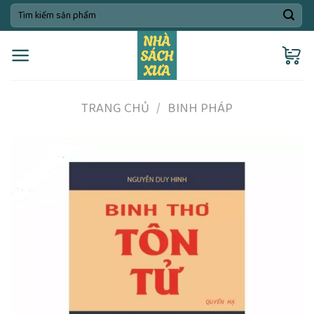
Skip
Tìm
kiếm:
to
content
TRANG CHỦ
/
BINH PHÁP