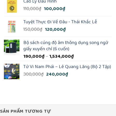
Cao Ly Đầu Hình
là:
tại
Giá
Giá
110,000
₫
100,000
₫
200,000₫.
là:
gốc
hiện
170,000₫.
là:
tại
Tuyệt Thực Đi Về Đâu - Thái Khắc Lễ
110,000₫.
là:
Giá
Giá
150,000
₫
120,000
₫
100,000₫.
gốc
hiện
là:
tại
Bộ sách cúng độ âm thông dụng song ngữ
150,000₫.
là:
giấy xuyến chỉ (6 cuốn)
120,000₫.
Khoảng
190,000
₫
–
1,534,000
₫
giá:
Tử Vi Nam Phái – Lê Quang Lăng (Bộ 2 Tập)
từ
Giá
Giá
300,000
₫
240,000
₫
190,000₫
gốc
hiện
đến
là:
tại
1,534,000₫
300,000₫.
là:
240,000₫.
SẢN PHẨM TƯƠNG TỰ