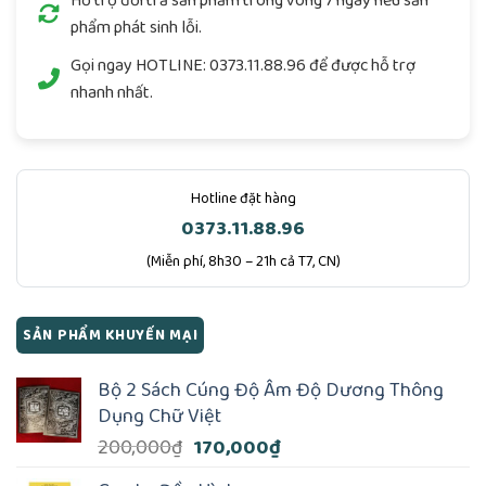
Hỗ trợ đổi trả sản phẩm trong vòng 7 ngày nếu sản
phẩm phát sinh lỗi.
Gọi ngay
HOTLINE: 0373.11.88.96
để được hỗ trợ
nhanh nhất.
Hotline đặt hàng
0373.11.88.96
(Miễn phí, 8h30 – 21h cả T7, CN)
SẢN PHẨM KHUYẾN MẠI
Bộ 2 Sách Cúng Độ Âm Độ Dương Thông
Dụng Chữ Việt
Giá
Giá
200,000
₫
170,000
₫
gốc
hiện