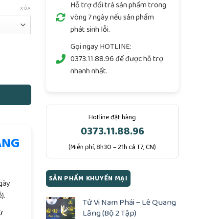
Hỗ trợ đổi trả sản phẩm trong
XÓA
vòng 7 ngày nếu sản phẩm
phát sinh lỗi.
Gọi ngay
HOTLINE:
0373.11.88.96
để được hỗ trợ
nhanh nhất.
Hotline đặt hàng
0373.11.88.96
ÀNG
(Miễn phí, 8h30 – 21h cả T7, CN)
.
SẢN PHẨM KHUYẾN MẠI
ngày
).
Tử Vi Nam Phái – Lê Quang
Lăng (Bộ 2 Tập)
ừ