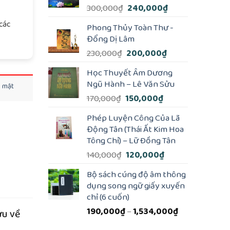
Giá
Giá
300,000
₫
240,000
₫
gốc
hiện
các
Phong Thủy Toàn Thư -
là:
tại
Đổng Dị Lâm
300,000₫.
là:
Giá
Giá
230,000
₫
200,000
₫
240,000₫.
gốc
hiện
Học Thuyết Âm Dương
là:
tại
Ngũ Hành – Lê Văn Sửu
o mật
230,000₫.
là:
Giá
Giá
170,000
₫
150,000
₫
200,000₫.
gốc
hiện
Phép Luyện Công Của Lã
là:
tại
Động Tân (Thái Ất Kim Hoa
170,000₫.
là:
Tông Chỉ) – Lữ Ðồng Tân
150,000₫.
Giá
Giá
140,000
₫
120,000
₫
gốc
hiện
Bộ sách cúng độ âm thông
là:
tại
dụng song ngữ giấy xuyến
140,000₫.
là:
chỉ (6 cuốn)
120,000₫.
Khoảng
190,000
₫
–
1,534,000
₫
ứu về
giá: