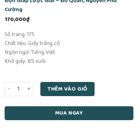
Độn Giáp Lược Giải – Đỗ Quân, Nguyễn Phú
Cường
170,000
₫
Số trang: 175
Chất liệu: Giấy trắng cổ
Ngôn ngữ: Tiếng Việt
Khổ giấy: B5 xuôi
Độn Giáp Lược Giải - Đỗ Quân, Nguyễn Phú Cường số lượ
THÊM VÀO GIỎ
MUA NGAY