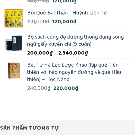
Giá
Giá
140,000
₫
120,000
₫
gốc
hiện
Bói Quẻ Bài Thần - Huỳnh Liên Tử
là:
tại
Giá
Giá
150,000
₫
120,000
₫
140,000₫.
là:
gốc
hiện
120,000₫.
là:
tại
Bộ sách cúng độ dương thông dụng song
150,000₫.
là:
ngữ giấy xuyến chỉ (9 cuốn)
120,000₫.
Khoảng
200,000
₫
–
2,340,000
₫
giá:
Bát Tự Hà Lạc Lược Khảo (lập quẻ Tiên
từ
thiên với hào nguyên đường và quẻ Hậu
200,000₫
thiên) – Học Năng
đến
Giá
Giá
240,000
₫
220,000
₫
2,340,000₫
gốc
hiện
là:
tại
240,000₫.
là:
220,000₫.
SẢN PHẨM TƯƠNG TỰ