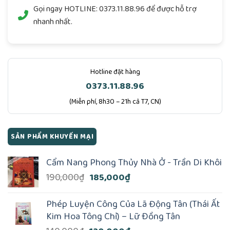
Gọi ngay
HOTLINE: 0373.11.88.96
để được hỗ trợ
nhanh nhất.
Hotline đặt hàng
0373.11.88.96
(Miễn phí, 8h30 – 21h cả T7, CN)
SẢN PHẨM KHUYẾN MẠI
Cẩm Nang Phong Thủy Nhà Ở - Trần Di Khôi
Giá
Giá
190,000
₫
185,000
₫
gốc
hiện
là:
tại
Phép Luyện Công Của Lã Động Tân (Thái Ất
190,000₫.
là:
Kim Hoa Tông Chỉ) – Lữ Ðồng Tân
185,000₫.