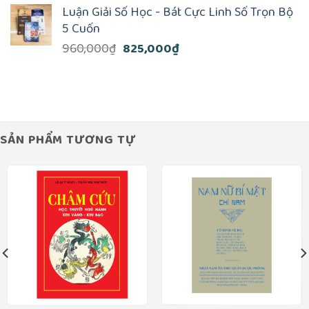
là:
tại
Luận Giải Số Học - Bát Cực Linh Số Trọn Bộ
170,000₫.
là:
5 Cuốn
150,000₫.
Giá
Giá
960,000
₫
825,000
₫
gốc
hiện
là:
tại
960,000₫.
là:
825,000₫.
SẢN PHẨM TƯƠNG TỰ