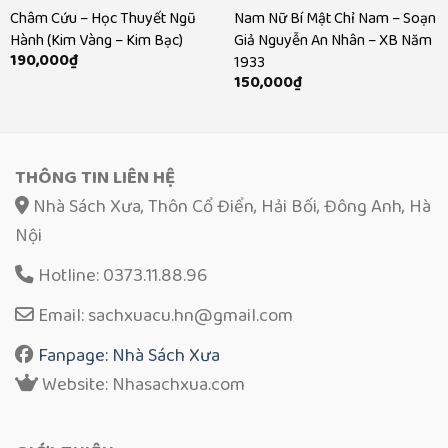
Châm Cứu – Học Thuyết Ngũ
Nam Nữ Bí Mật Chỉ Nam – Soạn
Hành (Kim Vàng – Kim Bạc)
Giả Nguyễn An Nhân – XB Năm
190,000
₫
1933
150,000
₫
THÔNG TIN LIÊN HỆ
Nhà Sách Xưa, Thôn Cổ Điển, Hải Bối, Đông Anh, Hà
Nội
Hotline: 0373.11.88.96
Email: sachxuacu.hn@gmail.com
Fanpage: Nhà Sách Xưa
Website: Nhasachxua.com