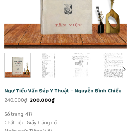
Ngư Tiều Vấn Đáp Y Thuật – Nguyễn Đình Chiểu
Giá
Giá
240,000
₫
200,000
₫
gốc
hiện
là:
tại
Số trang: 411
240,000₫.
là:
200,000₫.
Chất liệu: Giấy trắng cổ