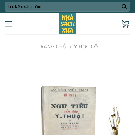
Skip
Tìm
kiếm:
to
content
TRANG CHỦ
/
Y HỌC CỔ