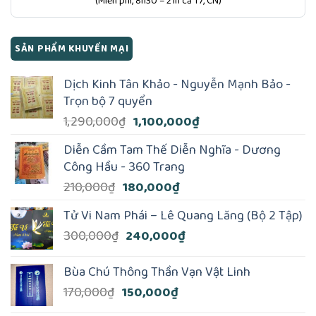
(Miễn phí, 8h30 – 21h cả T7, CN)
SẢN PHẨM KHUYẾN MẠI
Dịch Kinh Tân Khảo - Nguyễn Mạnh Bảo -
Trọn bộ 7 quyển
Giá
Giá
1,290,000
₫
1,100,000
₫
gốc
hiện
Diễn Cầm Tam Thế Diễn Nghĩa - Dương
là:
tại
Công Hầu - 360 Trang
1,290,000₫.
là:
Giá
Giá
210,000
₫
180,000
₫
1,100,000₫.
gốc
hiện
Tử Vi Nam Phái – Lê Quang Lăng (Bộ 2 Tập)
là:
tại
Giá
Giá
300,000
₫
240,000
₫
210,000₫.
là:
gốc
hiện
180,000₫.
là:
tại
Bùa Chú Thông Thần Vạn Vật Linh
300,000₫.
là:
Giá
Giá
170,000
₫
150,000
₫
240,000₫.
gốc
hiện