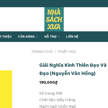
I THIỆU
CỬA HÀNG
HỖ TRỢ
LIÊN HỆ
TRANG CHỦ
/
PHẬT HỌC
Giải Nghĩa Kinh Thiên Đạo Và
Đạo (Nguyễn Văn Hồng)
190,000
₫
Số trang: 599
Chất liệu: Giấy trắng
Ngôn ngữ: Quốc Ngữ