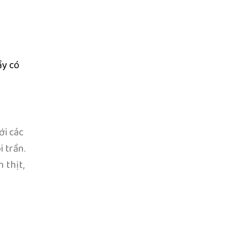
ầy có
ới các
i trần.
 thịt,