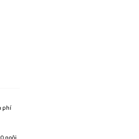
n phí
00 ngôi