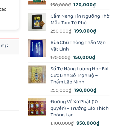
Giá
Giá
150,000
₫
120,000
₫
các
gốc
hiện
Cẩm Nang Tín Ngưỡng Thờ
là:
tại
Mẫu Tam Tứ Phủ
150,000₫.
là:
Giá
Giá
250,000
₫
199,000
₫
120,000₫.
gốc
hiện
Bùa Chú Thông Thần Vạn
là:
tại
o mật
Vật Linh
250,000₫.
là:
Giá
Giá
170,000
₫
150,000
₫
199,000₫.
gốc
hiện
Số Tự Năng Lượng Học Bát
là:
tại
Cực Linh Số Trọn Bộ –
170,000₫.
là:
Thẩm Lập Minh
150,000₫.
Giá
Giá
250,000
₫
190,000
₫
gốc
hiện
Đường Về Xứ Phật (10
là:
tại
quyển) – Trưởng Lão Thích
250,000₫.
là:
Thông Lạc
190,000₫.
Giá
Giá
1,100,000
₫
950,000
₫
gốc
hiện