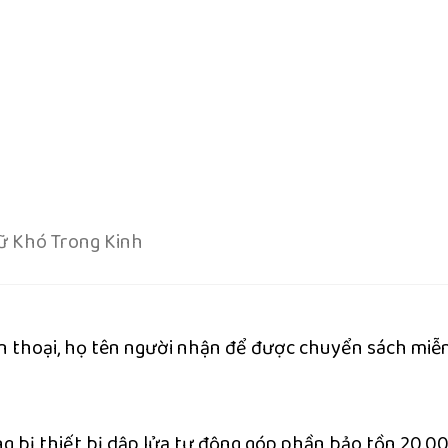
ữ Khó Trong Kinh
iện thoại, họ tên người nhận để được chuyển sách miễ
ng bị thiết bị dập lửa tự động góp phần bảo tồn 20.0