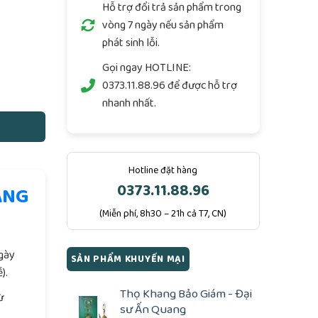
Hỗ trợ đổi trả sản phẩm trong
vòng 7 ngày nếu sản phẩm
phát sinh lỗi.
Nguyễn Văn Hồng) số lượng
Gọi ngay
HOTLINE:
0373.11.88.96
để được hỗ trợ
nhanh nhất.
Hotline đặt hàng
0373.11.88.96
ÀNG
(Miễn phí, 8h30 – 21h cả T7, CN)
.
ngày
SẢN PHẨM KHUYẾN MẠI
).
Thọ Khang Bảo Giám - Đại
ừ
sư Ấn Quang