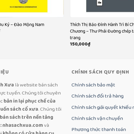
Du Ký – Đào Mộng Nam
Thích Thị Bảo Đỉnh Hành Trì Bí C
₫
Chương – Thư Phái Đường chép t
trang
150,000
₫
HIỆU
CHÍNH SÁCH QUY ĐỊNH
ch Xưa
là website bán sách
Chính sách bảo mật
rực tuyến. Chúng tôi chuyên
Chính sách đổi trả hàng
ác
bản in lại phục chế của
Chính sách giải quyết khiếu 
uốn sách cổ xưa
. Chúng tôi
 bán sách trên nền tảng
Chính sách vận chuyển
: nhasachxua.com
và
Phương thức thanh toán
ôi
không có cửa hàng cụ