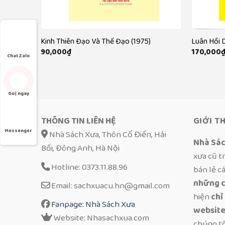
 bản Quốc
Kinh Thiên Đạo Và Thế Đạo (1975)
Luân Hồi 
90,000
₫
170,000
Chat Zalo
Goị ngay
THÔNG TIN LIÊN HỆ
GIỚI T
Messenger
Nhà Sách Xưa, Thôn Cổ Điển, Hải
Nhà Sá
Bối, Đông Anh, Hà Nội
xưa cũ t
Hotline: 0373.11.88.96
bán lẻ c
những c
Email: sachxuacu.hn@gmail.com
hiện
chỉ
Fanpage: Nhà Sách Xưa
website
Website: Nhasachxua.com
chúng t