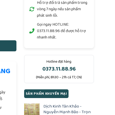
Hỗ trợ đổi trả sản phẩm trong
vòng 7 ngày nếu sản phẩm
phát sinh lỗi.
m - 918 trang số lượng
Gọi ngay
HOTLINE:
0373.11.88.96
để được hỗ trợ
nhanh nhất.
Hotline đặt hàng
0373.11.88.96
ÀNG
(Miễn phí, 8h30 – 21h cả T7, CN)
.
ngày
SẢN PHẨM KHUYẾN MẠI
).
Dịch Kinh Tân Khảo -
ừ
Nguyễn Mạnh Bảo - Trọn