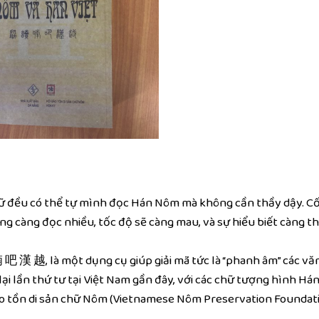
ngữ đều có thể tự mình đọc Hán Nôm mà không cần thầy dậy. C
 càng đọc nhiều, tốc độ sẽ càng mau, và sự hiểu biết càng t
漢 越, là một dụng cụ giúp giải mã tức là “phanh âm” các văn
lại lần thứ tư tại Việt Nam gần đây, với các chữ tượng hình H
ảo tồn di sản chữ Nôm (Vietnamese Nôm Preservation Foundati