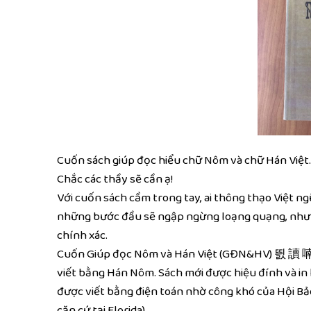
Cuốn sách giúp đọc hiểu chữ Nôm và chữ Hán Việt.
Chắc các thầy sẽ cần ạ!
Với cuốn sách cầm trong tay, ai thông thạo Việt 
những bước đầu sẽ ngập ngừng loạng quạng, nhưng
chính xác.
Cuốn Giúp đọc Nôm và Hán Việt (GĐN&HV) 띐 讀 喃 吧 
viết bằng Hán Nôm. Sách mới được hiệu đính và in 
được viết bằng điện toán nhờ công khó của Hội B
căn cứ tại Florida)