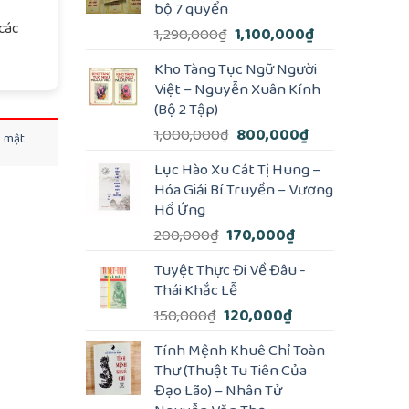
bộ 7 quyển
các
Giá
Giá
1,290,000
₫
1,100,000
₫
gốc
hiện
Kho Tàng Tục Ngữ Người
là:
tại
Việt – Nguyễn Xuân Kính
1,290,000₫.
là:
(Bộ 2 Tập)
1,100,000₫.
Giá
Giá
1,000,000
₫
800,000
₫
o mật
gốc
hiện
Lục Hào Xu Cát Tị Hung –
là:
tại
Hóa Giải Bí Truyền – Vương
1,000,000₫.
là:
Hổ Ứng
800,000₫.
Giá
Giá
200,000
₫
170,000
₫
gốc
hiện
Tuyệt Thực Đi Về Đâu -
là:
tại
Thái Khắc Lễ
200,000₫.
là:
Giá
Giá
150,000
₫
120,000
₫
170,000₫.
gốc
hiện
Tính Mệnh Khuê Chỉ Toàn
là:
tại
Thư (Thuật Tu Tiên Của
150,000₫.
là:
Đạo Lão) – Nhân Tử
120,000₫.