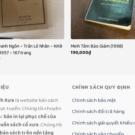
anh Ngôn – Trần Lê Nhân – NXB
Minh Tâm Bảo Giám (1998)
190,000
₫
1957 – 167 trang
₫
HIỆU
CHÍNH SÁCH QUY ĐỊNH
ch Xưa
là website bán sách
Chính sách bảo mật
rực tuyến. Chúng tôi chuyên
Chính sách đổi trả hàng
ác
bản in lại phục chế của
Chính sách giải quyết khiếu 
uốn sách cổ xưa
. Chúng tôi
 bán sách trên nền tảng
Chính sách vận chuyển