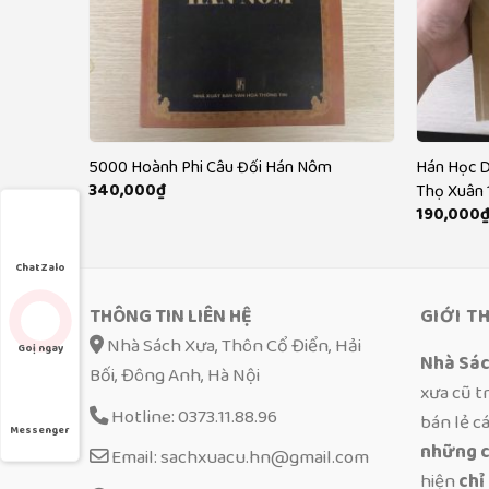
Chữ Hán –
5000 Hoành Phi Câu Đối Hán Nôm
Hán Học D
340,000
₫
Thọ Xuân 
190,000
Chat Zalo
THÔNG TIN LIÊN HỆ
GIỚI T
Nhà Sách Xưa, Thôn Cổ Điển, Hải
Goị ngay
Nhà Sá
Bối, Đông Anh, Hà Nội
xưa cũ t
Hotline: 0373.11.88.96
bán lẻ c
Messenger
những c
Email: sachxuacu.hn@gmail.com
hiện
chỉ