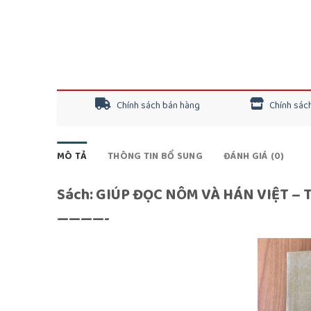
Chính sách bán hàng
Chính sách
MÔ TẢ
THÔNG TIN BỔ SUNG
ĐÁNH GIÁ (0)
Sách: GIÚP ĐỌC NÔM VÀ HÁN VIỆT – 
————-