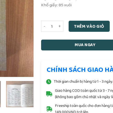
Khổ giấy: B5 xuôi
Giúp đọc Nôm và Hán Việt - Trần Văn Kiệ
THÊM VÀO GIỎ
MUA NGAY
CHÍNH SÁCH GIAO H
Thời gian chuẩn bị hàng từ 1 - 3 ngày
Giao hàng COD toàn quốc từ 3 - 7 
(không bao gồm chủ nhật và ngày lễ
Freeship toàn quốc cho đơn hàng t
149.000VND trở lên.