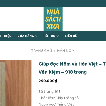
I THIỆU
CỬA HÀNG
HỖ TRỢ
LIÊN HỆ
TRANG CHỦ
/
HÁN NÔM
Giúp đọc Nôm và Hán Việt – 
Văn Kiệm – 918 trang
290,000
₫
Số trang: 918
Chất liệu: Giấy trắng cổ
Ngôn ngữ: Tiếng Việt