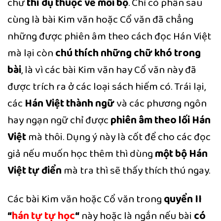
chữ
thí dụ thuộc về mỗi bộ
. Chỉ có phần sau
cùng là bài Kim văn hoặc Cổ văn đã chẳng
những được phiên âm theo cách đọc Hán Việt
mà lại còn
chú thích những chữ khó trong
bài
, là vì các bài Kim văn hay Cổ văn này đã
được trích ra ở các loại sách hiếm có. Trái lại,
các
Hán Việt thành ngữ
và các phương ngôn
hay ngạn ngữ chỉ được
phiên âm theo lối Hán
Việt
mà thôi. Dụng ý này là cốt để cho các đọc
giả nếu muốn học thêm thì dùng
một bộ Hán
Việt tự điển
mà tra thì sẽ thấy thích thú ngay.
Các bài Kim văn hoặc Cổ văn trong
quyển II
“
hán tự tự học
“
này hoặc là ngắn nếu bài
có