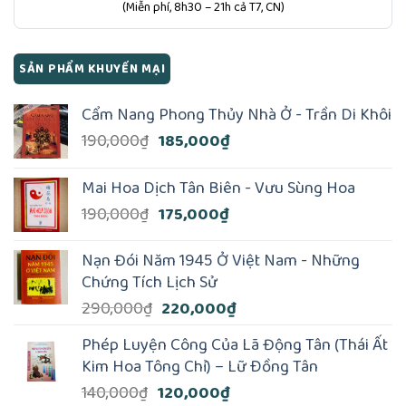
(Miễn phí, 8h30 – 21h cả T7, CN)
SẢN PHẨM KHUYẾN MẠI
Cẩm Nang Phong Thủy Nhà Ở - Trần Di Khôi
Giá
Giá
190,000
₫
185,000
₫
gốc
hiện
là:
tại
Mai Hoa Dịch Tân Biên - Vưu Sùng Hoa
190,000₫.
là:
Giá
Giá
190,000
₫
175,000
₫
185,000₫.
gốc
hiện
là:
tại
Nạn Đói Năm 1945 Ở Việt Nam - Những
190,000₫.
là:
Chứng Tích Lịch Sử
175,000₫.
Giá
Giá
290,000
₫
220,000
₫
gốc
hiện
Phép Luyện Công Của Lã Động Tân (Thái Ất
là:
tại
Kim Hoa Tông Chỉ) – Lữ Ðồng Tân
290,000₫.
là:
Giá
Giá
140,000
₫
120,000
₫
220,000₫.