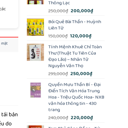
Thông Lạc
các
Giá
Giá
250,000
₫
200,000
₫
gốc
hiện
Bói Quẻ Bài Thần - Huỳnh
là:
tại
Liên Tử
250,000₫.
là:
Giá
Giá
150,000
₫
120,000
₫
200,000₫.
gốc
hiện
o mật
Tính Mệnh Khuê Chỉ Toàn
là:
tại
Thư (Thuật Tu Tiên Của
150,000₫.
là:
Đạo Lão) – Nhân Tử
120,000₫.
Nguyễn Văn Thọ
Giá
Giá
299,000
₫
250,000
₫
gốc
hiện
Quyền Mưu Thần Bí - Đại
là:
tại
Điển Tích Văn Hóa Trung
299,000₫.
là:
Hoa - Triệu Quốc Hoa- NXB
250,000₫.
văn hóa thông tin - 430
trang
 tái bản
Giá
Giá
240,000
₫
220,000
₫
ều do
gốc
hiện