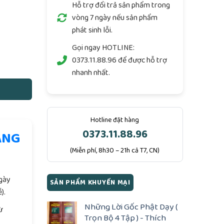
Hỗ trợ đổi trả sản phẩm trong
vòng 7 ngày nếu sản phẩm
phát sinh lỗi.
 Thân Phận số lượng
Gọi ngay
HOTLINE:
0373.11.88.96
để được hỗ trợ
nhanh nhất.
Hotline đặt hàng
0373.11.88.96
ÀNG
(Miễn phí, 8h30 – 21h cả T7, CN)
.
ngày
SẢN PHẨM KHUYẾN MẠI
).
Những Lời Gốc Phật Dạy (
ừ
Trọn Bộ 4 Tập ) - Thích