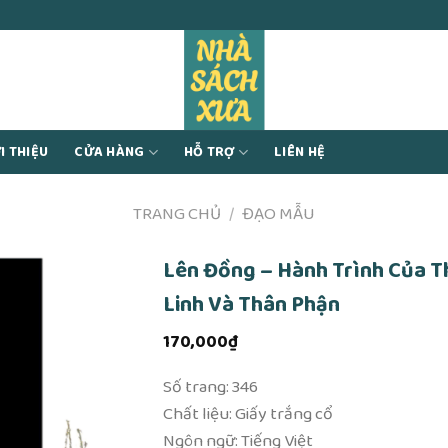
I THIỆU
CỬA HÀNG
HỖ TRỢ
LIÊN HỆ
TRANG CHỦ
/
ĐẠO MẪU
Lên Đồng – Hành Trình Của T
Linh Và Thân Phận
170,000
₫
Số trang: 346
Chất liệu: Giấy trắng cổ
Ngôn ngữ: Tiếng Việt