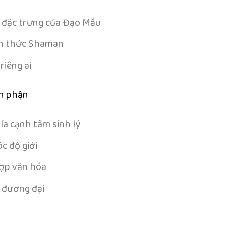
ễ đặc trưng của Đạo Mẫu
ình thức Shaman
riêng ai
ân phận
ía cạnh tâm sinh lý
c độ giới
hợp văn hóa
i đương đại