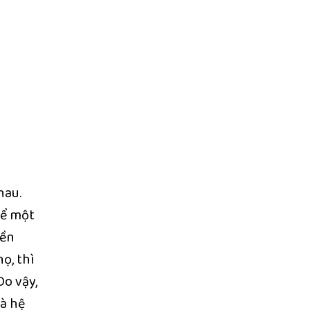
hau.
hể một
yền
ọ, thì
Do vậy,
và hệ