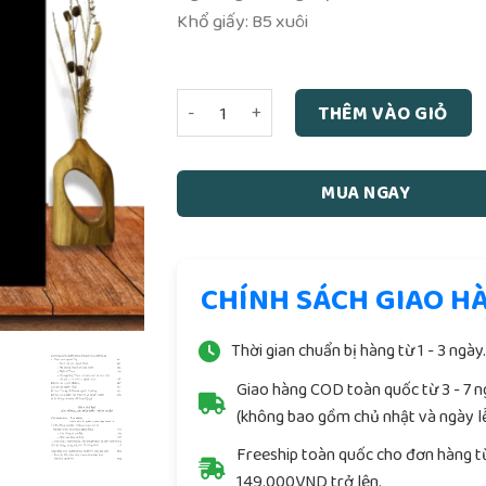
Khổ giấy: B5 xuôi
Lên Đồng - Hành Trình Của Thần Linh Và
THÊM VÀO GIỎ
MUA NGAY
CHÍNH SÁCH GIAO H
Thời gian chuẩn bị hàng từ 1 - 3 ngày
Giao hàng COD toàn quốc từ 3 - 7 
(không bao gồm chủ nhật và ngày lễ
Freeship toàn quốc cho đơn hàng t
149.000VND trở lên.