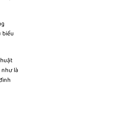
ng
u biểu
thuật
 như là
 đình