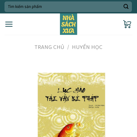
Skip
Tìm
kiếm:
to
content
TRANG CHỦ
/
HUYỀN HỌC