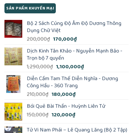
SẢN PHẨM KHUYẾN MẠI
Bộ 2 Sách Cúng Độ Âm Độ Dương Thông
Dụng Chữ Việt
Giá
Giá
200,000
₫
170,000
₫
gốc
hiện
Dịch Kinh Tân Khảo - Nguyễn Mạnh Bảo -
là:
tại
Trọn bộ 7 quyển
200,000₫.
là:
Giá
Giá
1,290,000
₫
1,100,000
₫
170,000₫.
gốc
hiện
Diễn Cầm Tam Thế Diễn Nghĩa - Dương
là:
tại
Công Hầu - 360 Trang
1,290,000₫.
là:
Giá
Giá
210,000
₫
180,000
₫
1,100,000₫.
gốc
hiện
Bói Quẻ Bài Thần - Huỳnh Liên Tử
là:
tại
Giá
Giá
150,000
₫
120,000
₫
210,000₫.
là:
gốc
hiện
180,000₫.
là:
tại
Tử Vi Nam Phái – Lê Quang Lăng (Bộ 2 Tập)