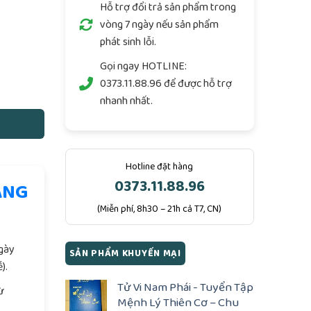
Hỗ trợ đổi trả sản phẩm trong
vòng 7 ngày nếu sản phẩm
phát sinh lỗi.
m số lượng
Gọi ngay
HOTLINE:
0373.11.88.96
để được hỗ trợ
nhanh nhất.
Hotline đặt hàng
0373.11.88.96
ÀNG
(Miễn phí, 8h30 – 21h cả T7, CN)
.
ngày
SẢN PHẨM KHUYẾN MẠI
).
Tử Vi Nam Phái - Tuyển Tập
ừ
Mệnh Lý Thiên Cơ – Chu