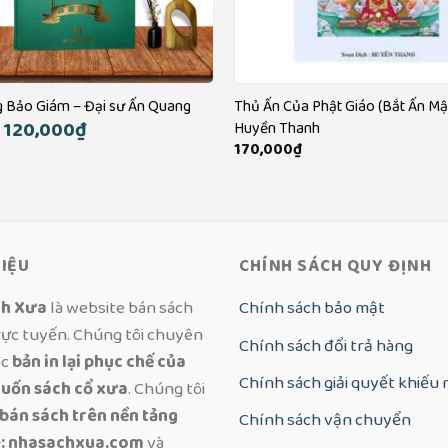
 Bảo Giám – Đại sư Ấn Quang
Thủ Ấn Của Phật Giáo (Bắt Ấn Mậ
Giá
120,000
₫
Giá
Huyền Thanh
gốc
hiện
170,000
₫
là:
tại
150,000₫.
là:
120,000₫.
HIỆU
CHÍNH SÁCH QUY ĐỊNH
ch Xưa
là website bán sách
Chính sách bảo mật
rực tuyến. Chúng tôi chuyên
Chính sách đổi trả hàng
ác
bản in lại phục chế của
Chính sách giải quyết khiếu 
uốn sách cổ xưa
. Chúng tôi
 bán sách trên nền tảng
Chính sách vận chuyển
: nhasachxua.com
và