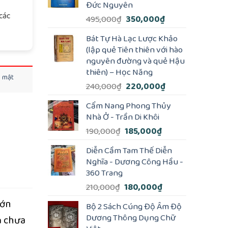
Đức Nguyên
các
Giá
Giá
495,000
₫
350,000
₫
gốc
hiện
Bát Tự Hà Lạc Lược Khảo
là:
tại
(lập quẻ Tiên thiên với hào
495,000₫.
là:
nguyên đường và quẻ Hậu
350,000₫.
thiên) – Học Năng
o mật
Giá
Giá
240,000
₫
220,000
₫
gốc
hiện
Cẩm Nang Phong Thủy
là:
tại
Nhà Ở - Trần Di Khôi
240,000₫.
là:
Giá
Giá
190,000
₫
185,000
₫
220,000₫.
gốc
hiện
Diễn Cầm Tam Thế Diễn
là:
tại
Nghĩa - Dương Công Hầu -
190,000₫.
là:
360 Trang
185,000₫.
Giá
Giá
210,000
₫
180,000
₫
gốc
hiện
lớn
Bộ 2 Sách Cúng Độ Âm Độ
là:
tại
Dương Thông Dụng Chữ
ả chưa
210,000₫.
là: