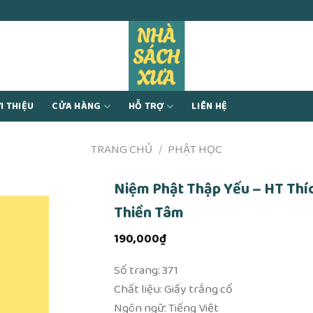
I THIỆU
CỬA HÀNG
HỖ TRỢ
LIÊN HỆ
TRANG CHỦ
/
PHẬT HỌC
Niệm Phật Thập Yếu – HT Thí
Thiền Tâm
190,000
₫
Số trang: 371
Chất liệu: Giấy trắng cổ
Ngôn ngữ: Tiếng Việt