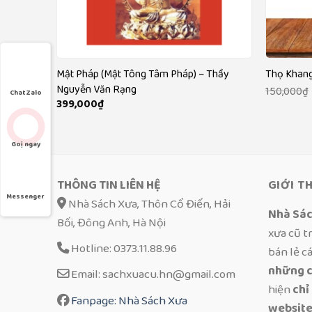
 bản Quốc
Mật Pháp (Mật Tông Tâm Pháp) – Thầy
Thọ Khang
Nguyễn Văn Rạng
150,000
₫
Chat Zalo
399,000
₫
Goị ngay
THÔNG TIN LIÊN HỆ
GIỚI T
Messenger
Nhà Sách Xưa, Thôn Cổ Điển, Hải
Nhà Sá
Bối, Đông Anh, Hà Nội
xưa cũ t
Hotline: 0373.11.88.96
bán lẻ c
những c
Email: sachxuacu.hn@gmail.com
hiện
chỉ
Fanpage: Nhà Sách Xưa
website