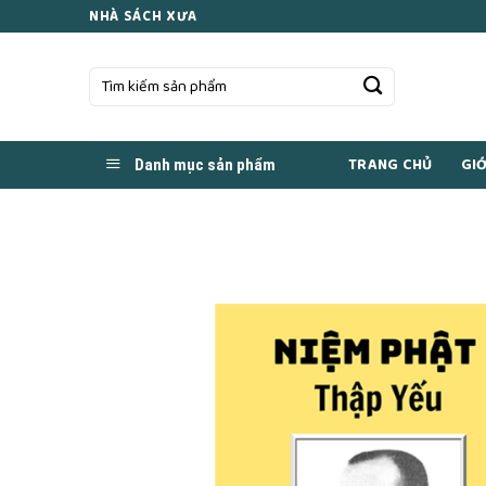
Skip
NHÀ SÁCH XƯA
to
content
Tìm
kiếm:
TRANG CHỦ
GIỚ
Danh mục sản phẩm