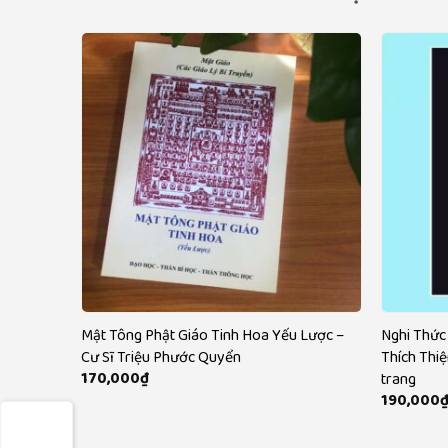
đời Thanh
Mật Tông Phật Giáo Tinh Hoa Yếu Lược –
Nghi Thức
Cư Sĩ Triệu Phước Quyển
Thích Thi
170,000
₫
trang
190,000