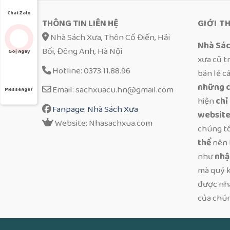
Chat Zalo
THÔNG TIN LIÊN HỆ
GIỚI T
Nhà Sách Xưa, Thôn Cổ Điển, Hải
Nhà Sá
Bối, Đông Anh, Hà Nội
Goị ngay
xưa cũ t
Hotline: 0373.11.88.96
bán lẻ c
những c
Email: sachxuacu.hn@gmail.com
Messenger
hiện
chỉ
Fanpage: Nhà Sách Xưa
website
Website: Nhasachxua.com
chúng t
thể
nên 
như
nhậ
mà quý k
được nhậ
của chún