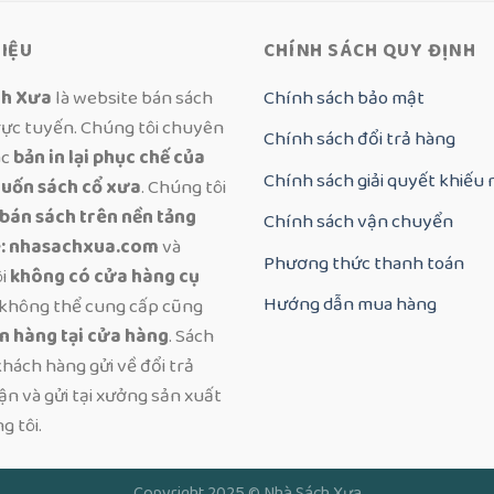
HIỆU
CHÍNH SÁCH QUY ĐỊNH
ch Xưa
là website bán sách
Chính sách bảo mật
rực tuyến. Chúng tôi chuyên
Chính sách đổi trả hàng
ác
bản in lại phục chế của
Chính sách giải quyết khiếu 
uốn sách cổ xưa
. Chúng tôi
 bán sách trên nền tảng
Chính sách vận chuyển
: nhasachxua.com
và
Phương thức thanh toán
ôi
không có cửa hàng cụ
Hướng dẫn mua hàng
không thể cung cấp cũng
n hàng tại cửa hàng
. Sách
hách hàng gửi về đổi trả
n và gửi tại xưởng sản xuất
g tôi.
Copyright 2025 ©
Nhà Sách Xưa