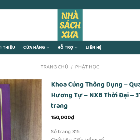
I THIỆU
CỬA HÀNG
HỖ TRỢ
LIÊN HỆ
TRANG CHỦ
/
PHẬT HỌC
Khoa Cúng Thông Dụng – Qu
Hương Tự – NXB Thời Đại – 3
trang
150,000
₫
Số trang: 315
Chất liệu: Giấy trắng cổ