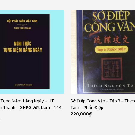
 Tụng Niệm Hằng Ngày – HT
Sớ Điệp Công Văn – Tập 3 – Thíc
ện Thanh – GHPG Việt Nam – 144
Tâm – Phần Điệp
220,000
₫
₫