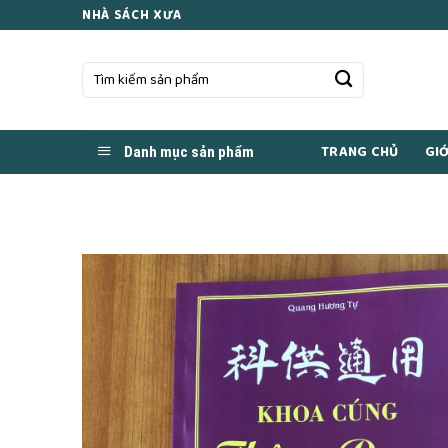
Skip
NHÀ SÁCH XƯA
to
content
Tìm
kiếm:
TRANG CHỦ
GIỚ
Danh mục sản phẩm