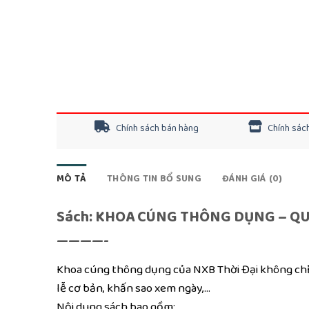
Chính sách bán hàng
Chính sách
MÔ TẢ
THÔNG TIN BỔ SUNG
ĐÁNH GIÁ (0)
Sách: KHOA CÚNG THÔNG DỤNG – QU
————-
Khoa cúng thông dụng của NXB Thời Đại không chỉ 
lễ cơ bản, khấn sao xem ngày,…
Nội dung sách bao gồm: