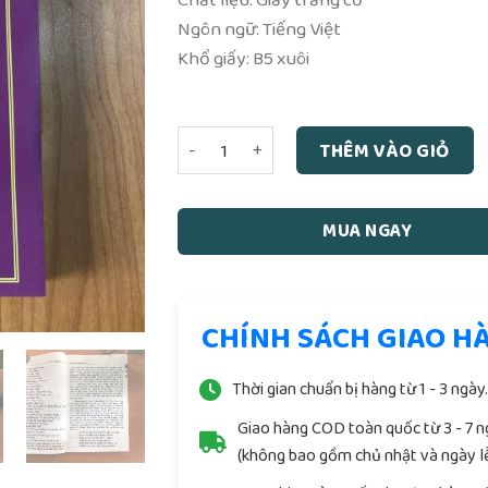
Ngôn ngữ: Tiếng Việt
Khổ giấy: B5 xuôi
Khoa Cúng Thông Dụng - Quang Hương Tự
THÊM VÀO GIỎ
MUA NGAY
CHÍNH SÁCH GIAO H
Thời gian chuẩn bị hàng từ 1 - 3 ngày
Giao hàng COD toàn quốc từ 3 - 7 
(không bao gồm chủ nhật và ngày lễ