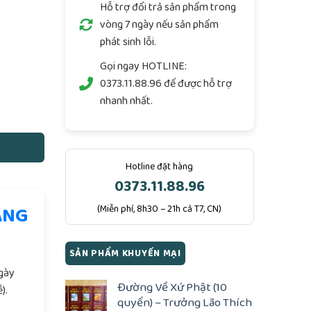
Hỗ trợ đổi trả sản phẩm trong
vòng 7 ngày nếu sản phẩm
phát sinh lỗi.
Gọi ngay
HOTLINE:
0373.11.88.96
để được hỗ trợ
 - NXB Thời Đại - 315 trang số lượng
nhanh nhất.
Hotline đặt hàng
0373.11.88.96
ÀNG
(Miễn phí, 8h30 – 21h cả T7, CN)
.
SẢN PHẨM KHUYẾN MẠI
ngày
Đường Về Xứ Phật (10
).
quyển) – Trưởng Lão Thích