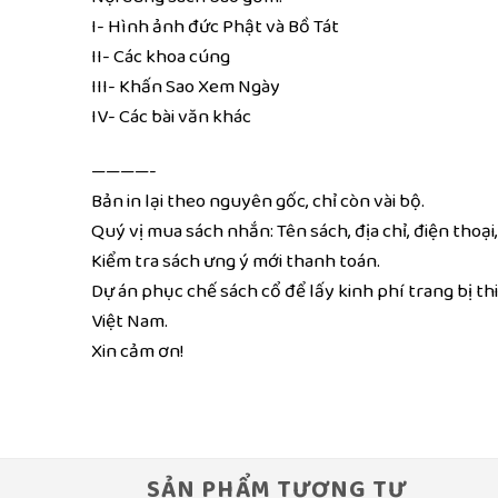
I- Hình ảnh đức Phật và Bồ Tát
II- Các khoa cúng
III- Khấn Sao Xem Ngày
IV- Các bài văn khác
————-
Bản in lại theo nguyên gốc, chỉ còn vài bộ.
Quý vị mua sách nhắn: Tên sách, địa chỉ, điện tho
Kiểm tra sách ưng ý mới thanh toán.
Dự án phục chế sách cổ để lấy kinh phí trang bị t
Việt Nam.
Xin cảm ơn!
SẢN PHẨM TƯƠNG TỰ