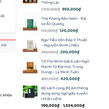
ừ
Thông Lạc
Giá
Giá
1,100,000
₫
950,000
₫
gốc
hiện
các
Thọ Khang Bảo Giám - Đại
là:
tại
sư Ấn Quang
1,100,000₫.
là:
Giá
Giá
150,000
₫
120,000
₫
950,000₫.
gốc
hiện
Ngư Tiều Vấn Đáp Y Thuật
là:
tại
– Nguyễn Đình Chiểu
o mật
150,000₫.
là:
Giá
Giá
240,000
₫
200,000
₫
120,000₫.
gốc
hiện
Tứ Thư Bình Giải (Luận Ngữ
là:
tại
Mạnh Tử Đại Học Trung
240,000₫.
là:
Dung) – Lý Minh Tuấn
200,000₫.
Giá
Giá
480,000
₫
420,000
₫
gốc
hiện
Bộ sách cúng độ âm thông
là:
tại
dụng song ngữ giấy xuyến
ác khóa
480,000₫.
là:
chỉ (6 cuốn)
420,000₫.
Khoảng
190,000
₫
–
1,534,000
₫