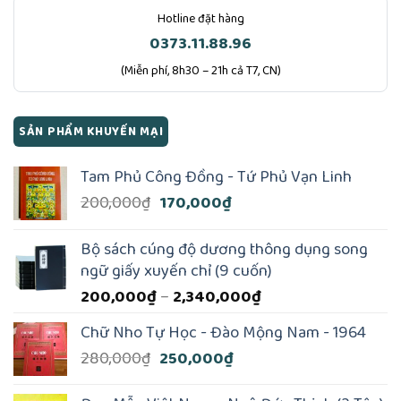
Hotline đặt hàng
0373.11.88.96
(Miễn phí, 8h30 – 21h cả T7, CN)
SẢN PHẨM KHUYẾN MẠI
Tam Phủ Công Đồng - Tứ Phủ Vạn Linh
Giá
Giá
200,000
₫
170,000
₫
gốc
hiện
là:
tại
Bộ sách cúng độ dương thông dụng song
200,000₫.
là:
ngữ giấy xuyến chỉ (9 cuốn)
170,000₫.
Khoảng
200,000
₫
–
2,340,000
₫
giá:
Chữ Nho Tự Học - Đào Mộng Nam - 1964
từ
Giá
Giá
280,000
₫
250,000
₫
200,000₫
gốc
hiện
đến
là:
tại