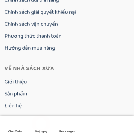
Chính sách đổi trả hàng
Chính sách giải quyết khiếu nại
Chính sách vận chuyển
Phương thức thanh toán
Hướng dẫn mua hàng
VỀ NHÀ SÁCH XƯA
Giới thiệu
Sản phẩm
Liên hệ
Copyright 2025 ©
Nhà Sách Xưa
Chat Zalo
Goị ngay
Messenger