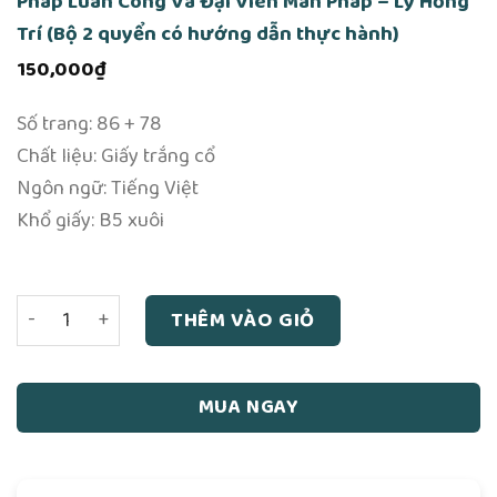
Pháp Luân Công Và Đại Viên Mãn Pháp – Lý Hồng
Trí (Bộ 2 quyển có hướng dẫn thực hành)
150,000
₫
Số trang: 86 + 78
Chất liệu: Giấy trắng cổ
Ngôn ngữ: Tiếng Việt
Khổ giấy: B5 xuôi
Pháp Luân Công Và Đại Viên Mãn Pháp – Lý Hồng Trí (Bộ 
THÊM VÀO GIỎ
MUA NGAY