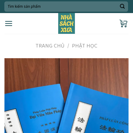
Skip
Tìm
kiếm:
to
content
TRANG CHỦ
/
PHẬT HỌC