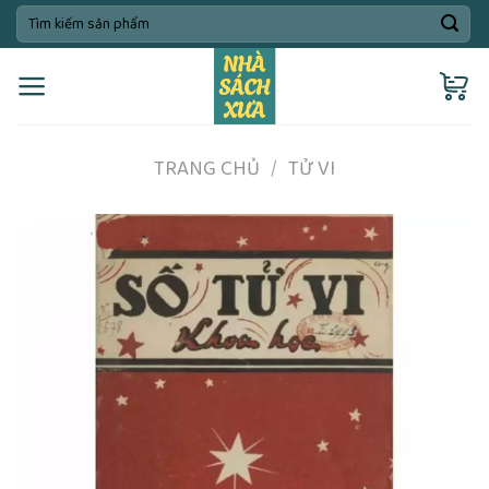
Skip
Tìm
kiếm:
to
content
TRANG CHỦ
/
TỬ VI