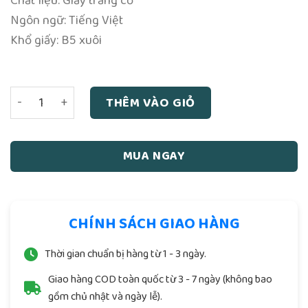
Chất liệu: Giấy trắng cổ
Ngôn ngữ: Tiếng Việt
Khổ giấy: B5 xuôi
Số Tử Vi Khoa Học - Thiên Lương Và Văn Thái - 1951 số lư
THÊM VÀO GIỎ
MUA NGAY
CHÍNH SÁCH GIAO HÀNG
Thời gian chuẩn bị hàng từ 1 - 3 ngày.
Giao hàng COD toàn quốc từ 3 - 7 ngày (không bao
gồm chủ nhật và ngày lễ).