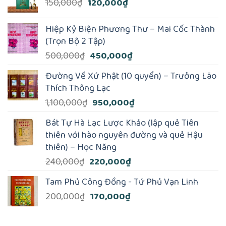
Giá
Giá
150,000
₫
120,000
₫
gốc
hiện
là:
tại
Hiệp Kỷ Biện Phương Thư – Mai Cốc Thành
150,000₫.
là:
(Trọn Bộ 2 Tập)
120,000₫.
Giá
Giá
500,000
₫
450,000
₫
gốc
hiện
Đường Về Xứ Phật (10 quyển) – Trưởng Lão
là:
tại
Thích Thông Lạc
500,000₫.
là:
Giá
Giá
1,100,000
₫
950,000
₫
450,000₫.
gốc
hiện
Bát Tự Hà Lạc Lược Khảo (lập quẻ Tiên
là:
tại
thiên với hào nguyên đường và quẻ Hậu
1,100,000₫.
là:
thiên) – Học Năng
950,000₫.
Giá
Giá
240,000
₫
220,000
₫
gốc
hiện
Tam Phủ Công Đồng - Tứ Phủ Vạn Linh
là:
tại
Giá
Giá
200,000
₫
170,000
₫
240,000₫.
là:
gốc
hiện
220,000₫.
là:
tại