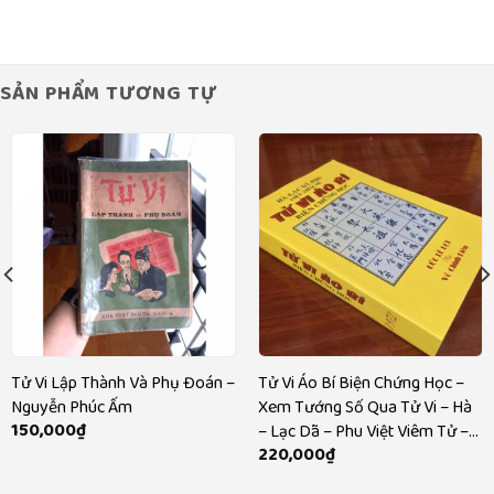
200,000₫.
là:
170,000₫.
SẢN PHẨM TƯƠNG TỰ
Tử Vi Lập Thành Và Phụ Đoán –
Tử Vi Áo Bí Biện Chứng Học –
Nguyễn Phúc Ấm
Xem Tướng Số Qua Tử Vi – Hà
150,000
₫
– Lạc Dã – Phu Việt Viêm Tử –
220,000
₫
NXB Sài Gòn 1972 – 729 trang