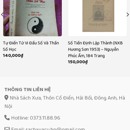
Tự Điển Tử Vi Đẩu Số Và Thần
Số Tiền Định Lập Thành (NXB
Số Học
Hương Sơn 1953) – Nguyễn
140,000
₫
Phúc Ấm, 184 Trang
150,000
₫
THÔNG TIN LIÊN HỆ
Nhà Sách Xưa, Thôn Cổ Điển, Hải Bối, Đông Anh, Hà
Nội
Hotline: 0373.11.88.96
Email: sachxuacu.hn@gmail.com