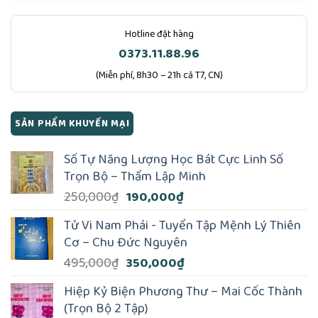
Hotline đặt hàng
0373.11.88.96
(Miễn phí, 8h30 – 21h cả T7, CN)
SẢN PHẨM KHUYẾN MẠI
Số Tự Năng Lượng Học Bát Cực Linh Số
Trọn Bộ – Thẩm Lập Minh
Giá
Giá
250,000
₫
190,000
₫
gốc
hiện
Tử Vi Nam Phái - Tuyển Tập Mệnh Lý Thiên
là:
tại
Cơ – Chu Đức Nguyên
250,000₫.
là:
Giá
Giá
495,000
₫
350,000
₫
190,000₫.
gốc
hiện
Hiệp Kỷ Biện Phương Thư – Mai Cốc Thành
là:
tại
(Trọn Bộ 2 Tập)
495,000₫.
là: