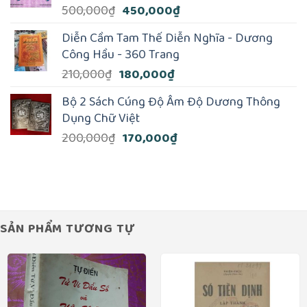
Giá
Giá
500,000
₫
450,000
₫
350,000₫.
gốc
hiện
Diễn Cầm Tam Thế Diễn Nghĩa - Dương
là:
tại
Công Hầu - 360 Trang
500,000₫.
là:
Giá
Giá
210,000
₫
180,000
₫
450,000₫.
gốc
hiện
Bộ 2 Sách Cúng Độ Âm Độ Dương Thông
là:
tại
Dụng Chữ Việt
210,000₫.
là:
Giá
Giá
200,000
₫
170,000
₫
180,000₫.
gốc
hiện
là:
tại
200,000₫.
là:
170,000₫.
SẢN PHẨM TƯƠNG TỰ