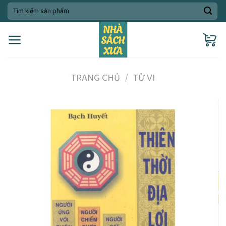
Skip
Tìm
kiếm:
to
content
TRANG CHỦ
/
TỬ VI