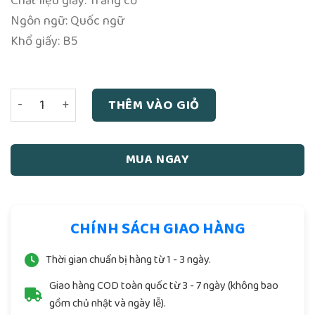
Chất liệu giấy: Trắng cổ
Ngôn ngữ: Quốc ngữ
Khổ giấy: B5
Thiên Thời - Địa Lợi - Nhân Hòa Tác Giả Bạch Huyết số lượ
THÊM VÀO GIỎ
MUA NGAY
CHÍNH SÁCH GIAO HÀNG
Thời gian chuẩn bị hàng từ 1 - 3 ngày.
Giao hàng COD toàn quốc từ 3 - 7 ngày (không bao
gồm chủ nhật và ngày lễ).