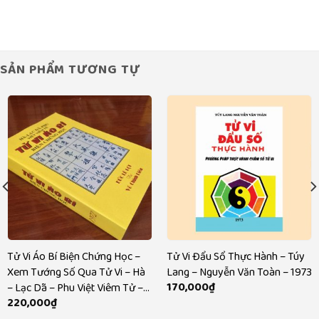
là:
tại
140,000₫.
là:
120,000₫.
SẢN PHẨM TƯƠNG TỰ
Tử Vi Áo Bí Biện Chứng Học –
Tử Vi Đẩu Sổ Thực Hành – Túy
Xem Tướng Số Qua Tử Vi – Hà
Lang – Nguyễn Văn Toàn – 1973
170,000
₫
– Lạc Dã – Phu Việt Viêm Tử –
220,000
₫
NXB Sài Gòn 1972 – 729 trang