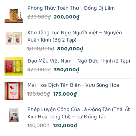
Phong Thủy Toàn Thư - Đổng Dị Lâm
Giá
Giá
230,000
₫
200,000
₫
gốc
hiện
là:
tại
Kho Tàng Tục Ngữ Người Việt – Nguyễn
230,000₫.
là:
Xuân Kính (Bộ 2 Tập)
200,000₫.
Giá
Giá
1,000,000
₫
800,000
₫
gốc
hiện
Đạo Mẫu Việt Nam – Ngô Đức Thịnh (2 Tập)
là:
tại
Giá
Giá
420,000
₫
390,000
₫
1,000,000₫.
là:
gốc
hiện
800,000₫.
là:
tại
Mai Hoa Dịch Tân Biên - Vưu Sùng Hoa
420,000₫.
là:
Giá
Giá
190,000
₫
175,000
₫
390,000₫.
gốc
hiện
là:
tại
Phép Luyện Công Của Lã Động Tân (Thái Ất
190,000₫.
là:
Kim Hoa Tông Chỉ) – Lữ Ðồng Tân
175,000₫.
Giá
Giá
140,000
₫
120,000
₫
gốc
hiện