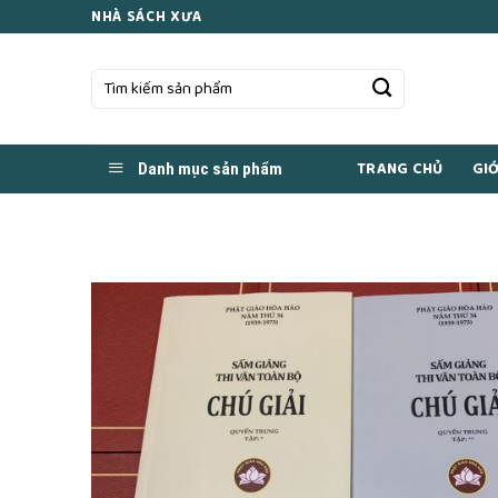
Skip
NHÀ SÁCH XƯA
to
content
Tìm
kiếm:
TRANG CHỦ
GIỚ
Danh mục sản phẩm