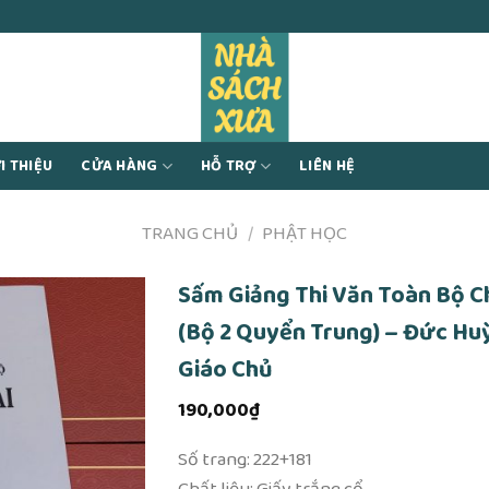
I THIỆU
CỬA HÀNG
HỖ TRỢ
LIÊN HỆ
TRANG CHỦ
/
PHẬT HỌC
Sấm Giảng Thi Văn Toàn Bộ Ch
(Bộ 2 Quyển Trung) – Đức Hu
Giáo Chủ
190,000
₫
Số trang: 222+181
Chất liệu: Giấy trắng cổ