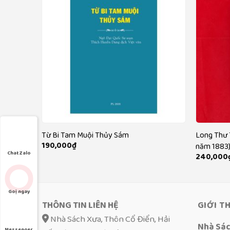
 Nguyên
Từ Bi Tam Muội Thủy Sám
Long Thư 
190,000
₫
năm 1883
Chat Zalo
240,000
Goị ngay
THÔNG TIN LIÊN HỆ
GIỚI T
Nhà Sách Xưa, Thôn Cổ Điển, Hải
Nhà Sá
Messenger