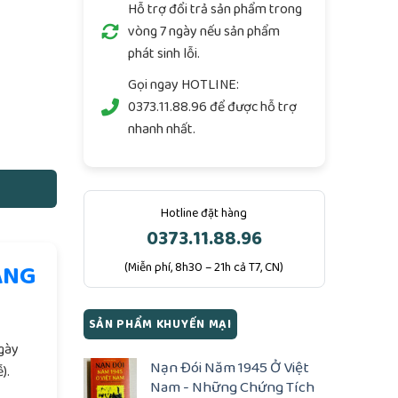
Hỗ trợ đổi trả sản phẩm trong
vòng 7 ngày nếu sản phẩm
phát sinh lỗi.
Gọi ngay
HOTLINE:
0373.11.88.96
để được hỗ trợ
 2 Quyển Trung) - Đức Huỳnh Giáo Chủ số lượng
nhanh nhất.
Hotline đặt hàng
0373.11.88.96
ÀNG
(Miễn phí, 8h30 – 21h cả T7, CN)
.
SẢN PHẨM KHUYẾN MẠI
ngày
Nạn Đói Năm 1945 Ở Việt
).
Nam - Những Chứng Tích