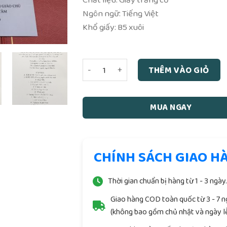
Ngôn ngữ: Tiếng Việt
Khổ giấy: B5 xuôi
Sấm Giảng Thi Văn Toàn Bộ Chú Giải (Bộ
THÊM VÀO GIỎ
MUA NGAY
CHÍNH SÁCH GIAO H
Thời gian chuẩn bị hàng từ 1 - 3 ngày
Giao hàng COD toàn quốc từ 3 - 7 
(không bao gồm chủ nhật và ngày lễ