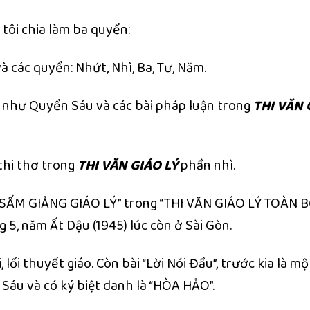
 tôi chia làm ba quyển:
ác quyển: Nhứt, Nhì, Ba, Tư, Năm.
như Quyển Sáu và các bài pháp luận trong
THI VĂN 
hi thơ trong
THI VĂN GIÁO LÝ
phần nhì.
M GIẢNG GIÁO LÝ” trong “THI VĂN GIÁO LÝ TOÀN BỘ
5, năm Ất Dậu (1945) lúc còn ở Sài Gòn.
 thuyết giáo. Còn bài “Lời Nói Đầu”, trước kia là mộ
Sáu và có ký biệt danh là “HÒA HẢO”.