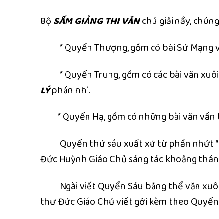
Bộ
SẤM GIẢNG THI VĂN
chú giải nầy, chúng
* Quyển Thượng, gồm có bài Sứ Mạng và c
* Quyển Trung, gồm có các bài văn xuôi 
LÝ
phần nhì.
* Quyển Hạ, gồm có những bài văn vần t
Quyển thứ sáu xuất xứ từ phần nhứt “SẤ
Đức Huỳnh Giáo Chủ sáng tác khoảng tháng 
Ngài viết Quyển Sáu bằng thể văn xuôi, lối
thư Đức Giáo Chủ viết gởi kèm theo Quyển 