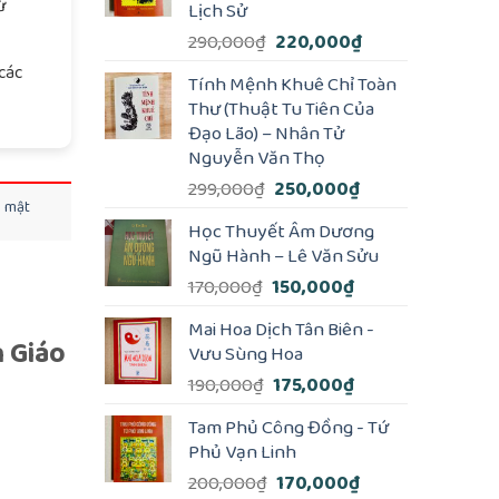
ừ
Lịch Sử
Giá
Giá
290,000
₫
220,000
₫
gốc
hiện
các
Tính Mệnh Khuê Chỉ Toàn
là:
tại
Thư (Thuật Tu Tiên Của
290,000₫.
là:
Đạo Lão) – Nhân Tử
220,000₫.
Nguyễn Văn Thọ
Giá
Giá
299,000
₫
250,000
₫
o mật
gốc
hiện
Học Thuyết Âm Dương
là:
tại
Ngũ Hành – Lê Văn Sửu
299,000₫.
là:
Giá
Giá
170,000
₫
150,000
₫
250,000₫.
gốc
hiện
Mai Hoa Dịch Tân Biên -
là:
tại
h Giáo
Vưu Sùng Hoa
170,000₫.
là:
Giá
Giá
190,000
₫
175,000
₫
150,000₫.
gốc
hiện
Tam Phủ Công Đồng - Tứ
là:
tại
Phủ Vạn Linh
190,000₫.
là:
Giá
Giá
200,000
₫
170,000
₫
175,000₫.